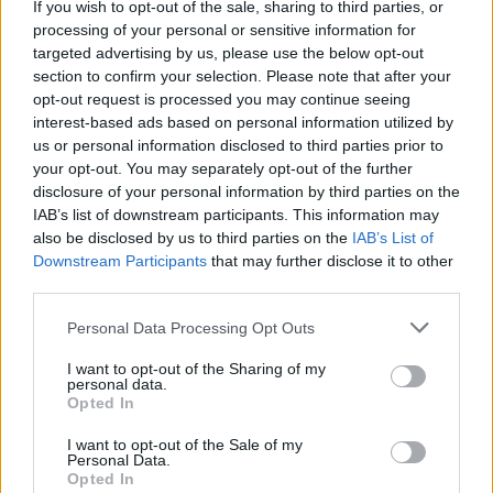
ska släppa sitt grepp över ben och märg.
If you wish to opt-out of the sale, sharing to third parties, or
processing of your personal or sensitive information for
targeted advertising by us, please use the below opt-out
Min resa tog sin början då jag med en
section to confirm your selection. Please note that after your
förbryllad nyfikenhet, mer ingående ville förstå
opt-out request is processed you may continue seeing
de som kän...
interest-based ads based on personal information utilized by
us or personal information disclosed to third parties prior to
Börja prenumerera för att läsa detta innehåll.
your opt-out. You may separately opt-out of the further
disclosure of your personal information by third parties on the
Starta din prenumeration
här
IAB’s list of downstream participants. This information may
also be disclosed by us to third parties on the
IAB’s List of
Eller logga in på ditt konto nedan:
Downstream Participants
that may further disclose it to other
third parties.
Personal Data Processing Opt Outs
I want to opt-out of the Sharing of my
personal data.
Username or E-mail
Opted In
I want to opt-out of the Sale of my
Personal Data.
Opted In
Password