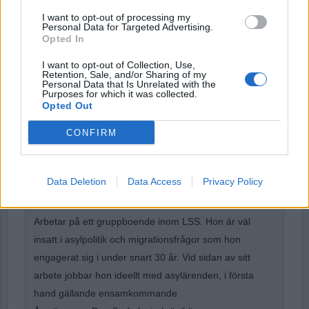
I want to opt-out of processing my
Personal Data for Targeted Advertising.
Opted In
Remember Me
I want to opt-out of Collection, Use,
Retention, Sale, and/or Sharing of my
Personal Data that Is Unrelated with the
Purposes for which it was collected.
Opted Out
Forgot Password
CONFIRM
Stöd Para§rafs bevakning av rättssäkerheten
Data Deletion
Data Access
Privacy Policy
Åsa Hägglöf
är i grunden utbildad barnskötare.
Arbetar på ett gruppboende inom LSS. Hon är väl
insatt i asylpolitik och migrationsfrågor som hon
engagerat sig i under snart 30 år. Vid sidan av sitt
arbete jobbar hon ideellt med asylärenden, i första
hand gällande ensamkommande.