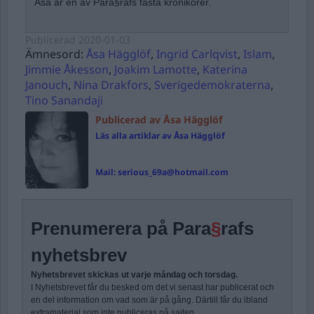
Åsa är en av Para§rafs fasta krönikörer.
Publicerad
2020-01-03
Ämnesord:
Åsa Hägglöf
,
Ingrid Carlqvist
,
Islam
,
Jimmie Åkesson
,
Joakim Lamotte
,
Katerina
Janouch
,
Nina Drakfors
,
Sverigedemokraterna
,
Tino Sanandaji
Publicerad av Åsa Hägglöf
Läs alla artiklar av Åsa Hägglöf
Mail:
serious_69a@hotmail.com
Prenumerera på Para
§
rafs
nyhetsbrev
Nyhetsbrevet skickas ut varje måndag och torsdag.
I Nyhetsbrevet får du besked om det vi senast har publicerat och
en del information om vad som är på gång. Därtill får du ibland
extramaterial som inte publiceras på sajten.