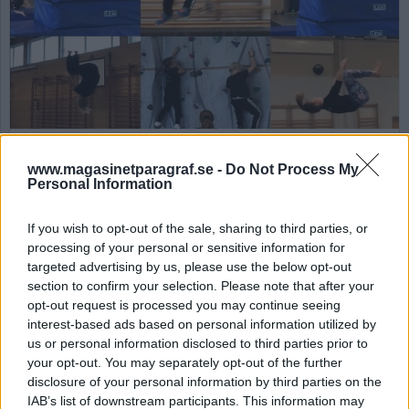
Så spelar du
www.magasinetparagraf.se -
Do Not Process My
högerpopulistiskt
Personal Information
skeppsbrott
If you wish to opt-out of the sale, sharing to third parties, or
En favorit under mellanstadiets idrottslektioner
processing of your personal or sensitive information for
var Skeppsbrott. Då hoppade vi mellan plintarna,
targeted advertising by us, please use the below opt-out
mattorna, repen och bommen. Så fort någon var
section to confirm your selection. Please note that after your
på väg att fånga oss hoppade vi till en ny plats.
opt-out request is processed you may continue seeing
Till varje pris ville vi undvika att träffa marken
interest-based ads based on personal information utilized by
eller bli fångade. Precis så jobbar
us or personal information disclosed to third parties prior to
your opt-out. You may separately opt-out of the further
högerpopulister idag.
disclosure of your personal information by third parties on the
IAB’s list of downstream participants. This information may