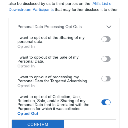
also be disclosed by us to third parties on the
IAB’s List of
Downstream Participants
that may further disclose it to other
third parties.
Personal Data Processing Opt Outs
I want to opt-out of the Sharing of my
personal data.
Opted In
I want to opt-out of the Sale of my
Personal Data.
Brunvänstern
Opted In
Det finns få saker jag har svårare för än uttalade
I want to opt-out of processing my
Personal Data for Targeted Advertising.
vänstermänniskor som pratar om flyktingar som
Opted In
"volymer", pratar om att vi inte kan ta in fler
invandrare innan vi löst segregationen, raljerar
I want to opt-out of Collection, Use,
Retention, Sale, and/or Sharing of my
över Islam och vill ha förbud mot tiggeri. För mig
Personal Data that Is Unrelated with the
är det samma sorts fascism som den som
Purposes for which it was collected.
Opted Out
kommer från andra sidan.
CONFIRM