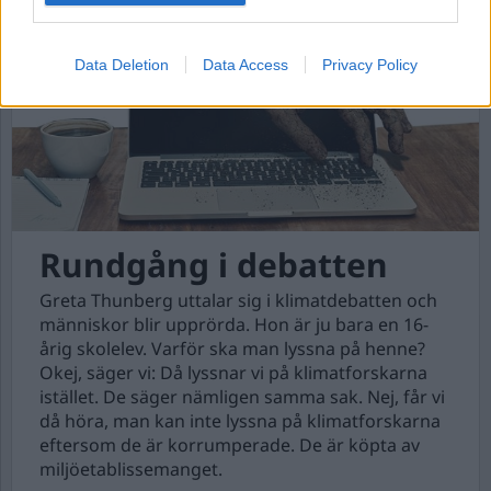
Data Deletion
Data Access
Privacy Policy
Rundgång i debatten
Greta Thunberg uttalar sig i klimatdebatten och
människor blir upprörda. Hon är ju bara en 16-
årig skolelev. Varför ska man lyssna på henne?
Okej, säger vi: Då lyssnar vi på klimatforskarna
istället. De säger nämligen samma sak. Nej, får vi
då höra, man kan inte lyssna på klimatforskarna
eftersom de är korrumperade. De är köpta av
miljöetablissemanget.