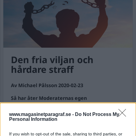
Den fria viljan och
hårdare straff
Av Michael Pålsson 2020-02-23
Så har åter Moderaternas egen
batongromantiker Johan Forsell (M) varit ute i
media och stånkat över regeringens förmena
www.magasinetparagraf.se -
Do Not Process My
senfärdighet att avskaffa straffrabatten för
Personal Information
unga. Forsell har infört begreppet
”snabbavskaffa” den så kallade straffrabatten
If you wish to opt-out of the sale, sharing to third parties, or