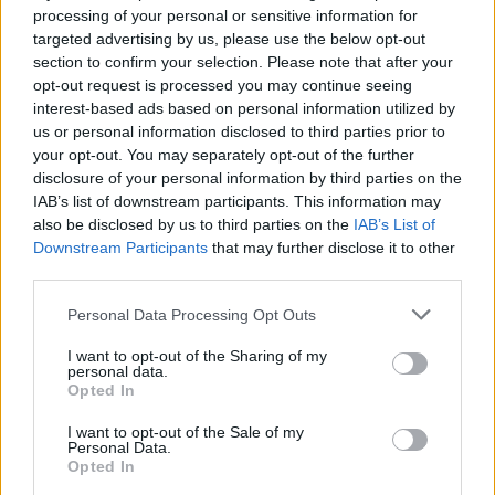
för att på detta sätt kringgå kravet på rimlig
processing of your personal or sensitive information for
beredning av ny lagstiftning. Men är hårdare
targeted advertising by us, please use the below opt-out
straff alltid lösningen på all brottslighet?
section to confirm your selection. Please note that after your
opt-out request is processed you may continue seeing
Vi föds inte som vita och blanka pappersark som
interest-based ads based on personal information utilized by
us or personal information disclosed to third parties prior to
kan fyllas med vad som helst. Det räcker med
your opt-out. You may separately opt-out of the further
rudimen...
disclosure of your personal information by third parties on the
IAB’s list of downstream participants. This information may
Börja prenumerera för att läsa detta innehåll.
also be disclosed by us to third parties on the
IAB’s List of
Downstream Participants
that may further disclose it to other
Starta din prenumeration
här
third parties.
Eller logga in på ditt konto nedan:
Personal Data Processing Opt Outs
I want to opt-out of the Sharing of my
personal data.
Opted In
I want to opt-out of the Sale of my
Personal Data.
Username or E-mail
Opted In