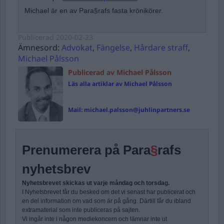
Michael är en av Para§rafs fasta krönikörer.
Publicerad
2020-02-23
Ämnesord:
Advokat
,
Fängelse
,
Hårdare straff
,
Michael Pålsson
Publicerad av Michael Pålsson
Läs alla artiklar av Michael Pålsson
Mail:
michael.palsson@juhlinpartners.se
Prenumerera på Para
§
rafs
nyhetsbrev
Nyhetsbrevet skickas ut varje måndag och torsdag.
I Nyhetsbrevet får du besked om det vi senast har publicerat och
en del information om vad som är på gång. Därtill får du ibland
extramaterial som inte publiceras på sajten.
Vi ingår inte i någon mediekoncern och lämnar inte ut