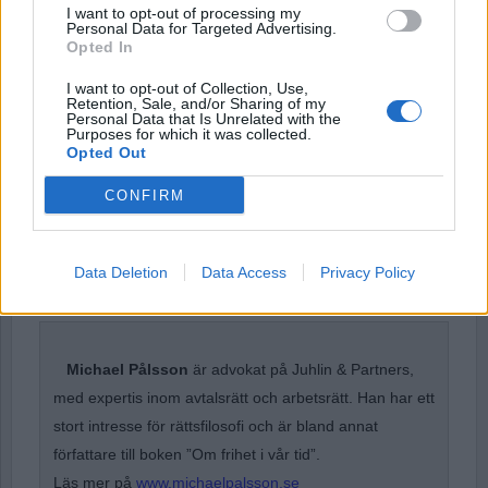
I want to opt-out of processing my
Personal Data for Targeted Advertising.
Password
Opted In
I want to opt-out of Collection, Use,
Retention, Sale, and/or Sharing of my
Personal Data that Is Unrelated with the
Remember Me
Purposes for which it was collected.
Opted Out
CONFIRM
Forgot Password
Data Deletion
Data Access
Privacy Policy
Stöd Para§rafs bevakning av rättssäkerheten
Michael Pålsson
är advokat på Juhlin & Partners,
med expertis inom avtalsrätt och arbetsrätt. Han har ett
stort intresse för rättsfilosofi och är bland annat
författare till boken ”Om frihet i vår tid”.
Läs mer på
www.michaelpalsson.se