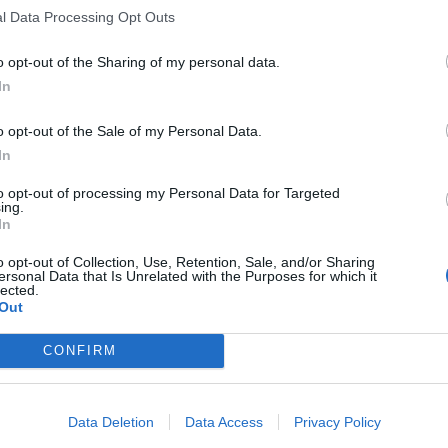
l Data Processing Opt Outs
Dömda
Donald Trump
Fängelse
Förhör
o opt-out of the Sharing of my personal data.
Grov m
Jimmie Åkesson
In
Kokainmå
Kriminalvården
Kri
o opt-out of the Sale of my Personal Data.
Lagar
Michael Pålss
In
Misshandel
Moderater
to opt-out of processing my Personal Data for Targeted
Mordförsök
Nilsson-Lar
ing.
In
Pol
Petter Inedahl
Silventoinen
Poliser
Ricar
o opt-out of Collection, Use, Retention, Sale, and/or Sharing
Rasism
ersonal Data that Is Unrelated with the Purposes for which it
Rättssäkerhet
lected.
Rättstr
Out
Sverigedemokra
högertrollen
Ulf Kristersson
CONFIRM
Upprättels
Åk
Våld
Våldtäkt
Oravsky
ionsmål som med brottmål.
Data Deletion
Data Access
Privacy Policy
sadvokater och företräder