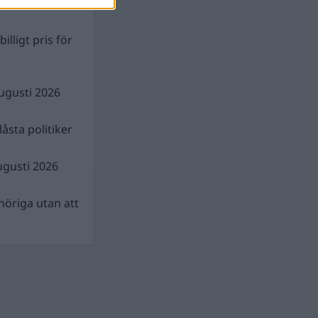
illigt pris för
ugusti 2026
åsta politiker
ugusti 2026
nhöriga utan att