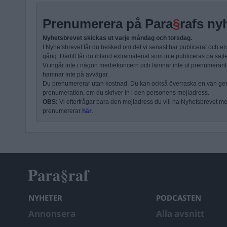
Prenumerera på Para
§
rafs ny
Nyhetsbrevet skickas ut varje måndag och torsdag.
I Nyhetsbrevet får du besked om det vi senast har publicerat och e
gång. Därtill får du ibland extramaterial som inte publiceras på sajt
Vi ingår inte i någon mediekoncern och lämnar inte ut prenumerantli
hamnar inte på avvägar.
Du prenumererar utan kostnad. Du kan också överraska en vän ge
prenumeration, om du skriver in i den personens mejladress.
OBS:
Vi efterfrågar bara den mejladress du vill ha Nyhetsbrevet mejl
prenumererar
här
.
NYHETER
PODCASTEN
Annonsera
Alla avsnitt