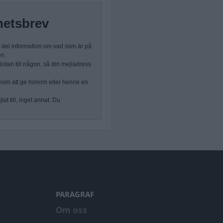
hetsbrev
n del information om vad som är på
en.
stan till någon, så din mejladress
nom att ge honom eller henne en
at till, inget annat. Du
PARAGRAF
Om oss