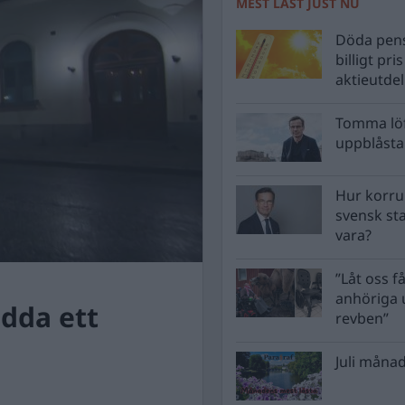
MEST LÄST JUST NU
Döda pens
billigt pri
aktieutde
Tomma löf
uppblåsta 
Hur korru
svensk st
vara?
”Låt oss få
anhöriga u
ädda ett
revben”
Juli månad