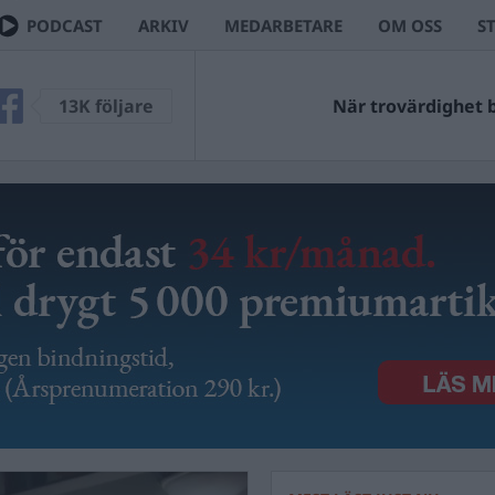
PODCAST
ARKIV
MEDARBETARE
OM OSS
S
13K följare
När trovärdighet bl