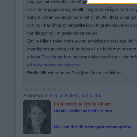
dagligen sina klienter mot Migrationsverket.
Hon
har engagerat sig ideellt i migrationsfrågor för frivil
bakom JO-anmälningar som lett till att JO riktat allvarlig 
och hon har fått prövningstillstånd i Migrationsöverdomstol
handläggning i migrationsdomstolen.
Emilie Hillert
söker
minska den enskildes underläge vid M
myndighetsutövning och är öppen i sin kritik mot bristern
privata
Fb-sida
tar hon upp rättssäkerhetsfrågor. Mer in
på
www.processadvokat.se
.
Emilie Hillert
är en av Para§rafs fasta krönikörer.
Publicerad
2020-06-04
Ämnesord:
Emilie Hillert
,
Källkritik
Publicerad av Emilie Hillert
Läs alla artiklar av Emilie Hillert
Mail:
emilie.hillert@magasinetparagraf.se