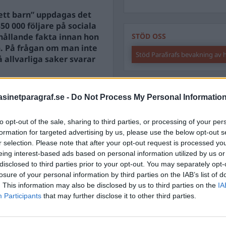
ett barn” uppdagas det
50 000 följare på sociala
ehållande fakta innan hon
STÖD OSS
. På frågan om man inte
Stöd Para§rafs bevakning av
 allvarliga saker svarar
 och vetenskapsman,
PRENUMERERA PÅ PARA§R
inetparagraf.se -
Do Not Process My Personal Informatio
to opt-out of the sale, sharing to third parties, or processing of your per
formation for targeted advertising by us, please use the below opt-out s
r selection. Please note that after your opt-out request is processed y
ÄMNESORD
eing interest-based ads based on personal information utilized by us or
disclosed to third parties prior to your opt-out. You may separately opt-
A
Anders Cardell
Advokat
losure of your personal information by third parties on the IAB’s list of
Magnusson
. This information may also be disclosed by us to third parties on the
IA
Brottslig
Participants
that may further disclose it to other third parties.
Carlsson
Börje R P
Dick Sun
Demokrati