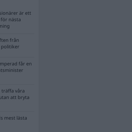
ionärer är ett
s för nästa
lning
ten från
politiker
mperad får en
atsminister
 träffa våra
tan att bryta
s mest lästa