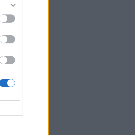
Ebba Busch
isshandel
Israel
let
stdemokraterna
on
Mord
na
ancuent
Nina
isen
d A R Nilsson
ygghet
Rån
Skjutning
terna
Ukraina
Vladimir
e
Vapen
lagare