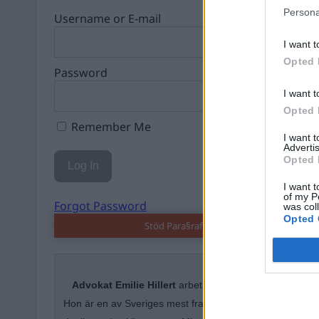
Persona
Username or E-mail
I want t
Opted 
Password
I want t
Opted 
Remember Me
I want 
Advertis
Opted 
I want t
of my P
Forgot Password
was col
Opted 
Stöd Para§raf – magasinet som hatas av 
Advokat
Emilie Hillert
arbetar i lika mån med migrat
Hon är en av Sveriges mest framträdande migrationsrätt