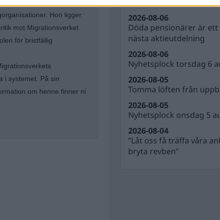
SENASTE NYHETERNA
ligorganisationer. Hon ligger
2026-08-06
Döda pensionärer är ett b
kritik mot Migrationsverket
nästa aktieutdelning
en för bristfällig
2026-08-06
Nyhetsplock torsdag 6 a
igrationsverkets
2026-08-05
a i systemet. På sin
Tomma löften från uppbl
formation om henne finner ni
2026-08-05
Nyhetsplock onsdag 5 a
2026-08-04
”Låt oss få träffa våra a
bryta revben”