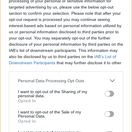
processing of your personal or sensitive information for
upp i grupper efter kön. Enligt media har
targeted advertising by us, please use the below opt-out
skolan haft könsuppdelad undervisning sedan
section to confirm your selection. Please note that after your
den startade för 22 år sedan.
opt-out request is processed you may continue seeing
interest-based ads based on personal information utilized by
I december 2019 stängde Skolinspektionen
us or personal information disclosed to third parties prior to
dessutom den ökända friskolan
your opt-out. You may separately opt-out of the further
Vetenskapsskolan i Göteborg p...
disclosure of your personal information by third parties on the
IAB’s list of downstream participants. This information may
Börja prenumerera för att läsa detta innehåll.
also be disclosed by us to third parties on the
IAB’s List of
Downstream Participants
that may further disclose it to other
third parties.
Starta din prenumeration
här
Personal Data Processing Opt Outs
Eller logga in på ditt konto nedan:
I want to opt-out of the Sharing of my
personal data.
Opted In
I want to opt-out of the Sale of my
Personal Data.
Username or E-mail
Opted In