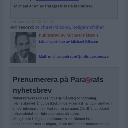
Michael är en av Para§rafs fasta krönikörer.
Publicerad
2020-07-13
Ämnesord:
Michael Pålsson
,
Religionsfrihet
Publicerad av Michael Pålsson
Läs alla artiklar av Michael Pålsson
Mail:
michael.palsson@juhlinpartners.se
Prenumerera på Para
§
rafs
nyhetsbrev
Nyhetsbrevet skickas ut varje måndag och torsdag.
I Nyhetsbrevet får du besked om det vi senast har publicerat och
en del information om vad som är på gång. Därtill får du ibland
extramaterial som inte publiceras på sajten.
Vi ingår inte i någon mediekoncern och lämnar inte ut
prenumerantlistan till någon, så din mejladress hamnar inte på