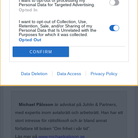
I want to opt-out of processing my
Personal Data for Targeted Advertising.
Opted In
Password
I want to opt-out of Collection, Use,
Retention, Sale, and/or Sharing of my
Personal Data that Is Unrelated with the
Purposes for which it was collected.
Remember Me
Opted Out
CONFIRM
Forgot Password
Data Deletion
Data Access
Privacy Policy
Stöd Para§rafs bevakning av rättssäkerheten
Michael Pålsson
är advokat på Juhlin & Partners,
med expertis inom avtalsrätt och arbetsrätt. Han har ett
stort intresse för rättsfilosofi och är bland annat
författare till boken ”Om frihet i vår tid”.
Läs mer på
www.michaelpalsson.se