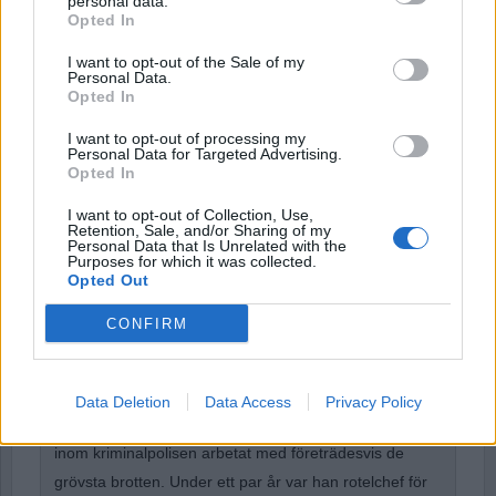
personal data.
Username or E-mail
Opted In
I want to opt-out of the Sale of my
Personal Data.
Password
Opted In
I want to opt-out of processing my
Personal Data for Targeted Advertising.
Opted In
Remember Me
I want to opt-out of Collection, Use,
Retention, Sale, and/or Sharing of my
Personal Data that Is Unrelated with the
Purposes for which it was collected.
Opted Out
Forgot Password
CONFIRM
Stöd Para§raf – magasinet som hatas av högertrollen
Data Deletion
Data Access
Privacy Policy
Börje R P Carlsson
har under nästan hela sin tid
inom kriminalpolisen arbetat med företrädesvis de
grövsta brotten. Under ett par år var han rotelchef för