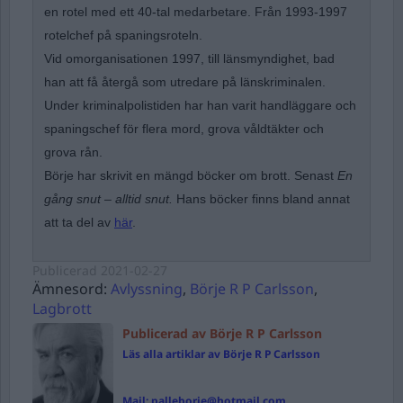
en rotel med ett 40-tal medarbetare. Från 1993-1997
rotelchef på spaningsroteln.
Vid omorganisationen 1997, till länsmyndighet, bad
han att få återgå som utredare på länskriminalen.
Under kriminalpolistiden har han varit handläggare och
spaningschef för flera mord, grova våldtäkter och
grova rån.
Börje har skrivit en mängd böcker om brott. Senast
En
gång snut – alltid snut.
Hans böcker finns bland annat
att ta del av
här
.
Publicerad
2021-02-27
Ämnesord:
Avlyssning
,
Börje R P Carlsson
,
Lagbrott
Publicerad av Börje R P Carlsson
Läs alla artiklar av Börje R P Carlsson
Mail:
palleborje@hotmail.com