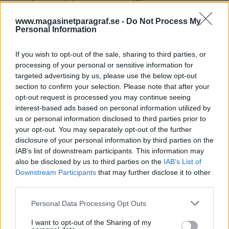
under utredningen som medför stora
svårigheter när det gäller, inte vad som är sant
www.magasinetparagraf.se -
Do Not Process My
eller ej för detta är oväsentligt i brottmål,
Personal Information
utan vad som kan styrkas bortom rimliga
tvivel.
If you wish to opt-out of the sale, sharing to third parties, or
processing of your personal or sensitive information for
Om tingsrätten gör som de brukar genom att
targeted advertising by us, please use the below opt-out
penetrera detaljer så kommer åklagaren att
section to confirm your selection. Please note that after your
opt-out request is processed you may continue seeing
svårligen kunn...
interest-based ads based on personal information utilized by
us or personal information disclosed to third parties prior to
Börja prenumerera för att läsa detta innehåll.
your opt-out. You may separately opt-out of the further
disclosure of your personal information by third parties on the
Starta din prenumeration
här
IAB’s list of downstream participants. This information may
also be disclosed by us to third parties on the
IAB’s List of
Eller logga in på ditt konto nedan:
Downstream Participants
that may further disclose it to other
third parties.
Personal Data Processing Opt Outs
I want to opt-out of the Sharing of my