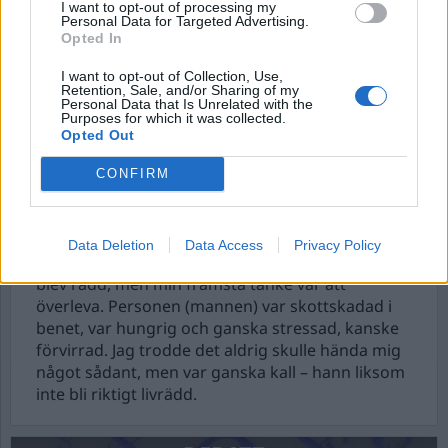
I want to opt-out of processing my
Personal Data for Targeted Advertising.
Opted In
I want to opt-out of Collection, Use,
Retention, Sale, and/or Sharing of my
Personal Data that Is Unrelated with the
Purposes for which it was collected.
Opted Out
CONFIRM
Det här med klass…
Jag blev hotad av en person som trängde sig in i
Data Deletion
Data Access
Privacy Policy
min lägenhet – hotade mig med kniv. Så klart jag
blev rädd, men min främsta tanke var att
överleva. Personen (mannen) var skottskadad i
benet, var hungrig och ganska stressad, kanske
förvirrad. Jag trodde det aldrig skulle hända mig
något sådant, men var ganska kall – hann liksom
inte bli riktigt livrädd.