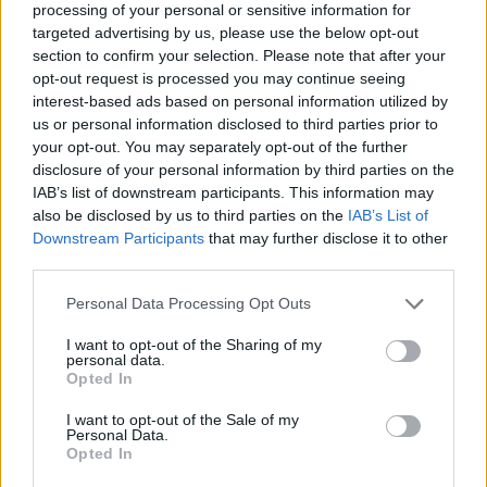
processing of your personal or sensitive information for
targeted advertising by us, please use the below opt-out
section to confirm your selection. Please note that after your
opt-out request is processed you may continue seeing
interest-based ads based on personal information utilized by
Olaglig
us or personal information disclosed to third parties prior to
telefonavlyssning?
your opt-out. You may separately opt-out of the further
disclosure of your personal information by third parties on the
Ärendet med Karl Hedin kommer att bli en
IAB’s list of downstream participants. This information may
intressant följetong och en utmaning för de
also be disclosed by us to third parties on the
IAB’s List of
rättsvårdande myndigheterna. Att ärendet
Downstream Participants
that may further disclose it to other
handlar om varg gör det extra infekterat
third parties.
eftersom känslostormarna ofta förtränger sans
och förnuft. Här har gränser passerats under
Personal Data Processing Opt Outs
utredningen som medför stora svårigheter när
I want to opt-out of the Sharing of my
det gäller, inte vad som är sant eller ej för detta är
personal data.
oväsentligt i brottmål, utan vad som kan styrkas
Opted In
bortom rimliga tvivel.
I want to opt-out of the Sale of my
Personal Data.
Opted In