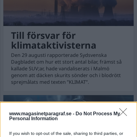
Till försvar för
klimataktivisterna
Den 29 augusti rapporterade Sydsvenska
Dagbladet om hur ett stort antal bilar, främst så
kallade SUV;ar, hade vandaliserats i Malmö
genom att däcken skurits sönder och i blodrött
sprejmålats med texten ”KLIMAT”.
www.magasinetparagraf.se -
Do Not Process My
Personal Information
If you wish to opt-out of the sale, sharing to third parties, or