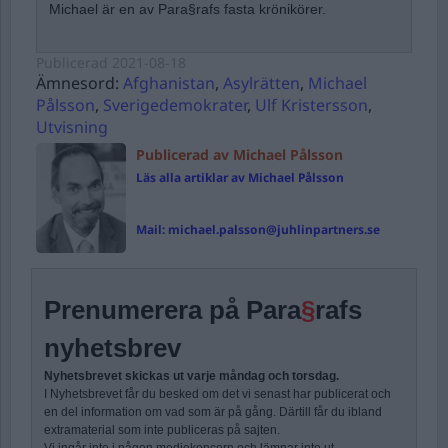
Michael är en av Para§rafs fasta krönikörer.
Publicerad
2021-08-18
Ämnesord:
Afghanistan
,
Asylrätten
,
Michael
Pålsson
,
Sverigedemokrater
,
Ulf Kristersson
,
Utvisning
Publicerad av Michael Pålsson
Läs alla artiklar av Michael Pålsson
Mail:
michael.palsson@juhlinpartners.se
Prenumerera på Para
§
rafs
nyhetsbrev
Nyhetsbrevet skickas ut varje måndag och torsdag.
I Nyhetsbrevet får du besked om det vi senast har publicerat och
en del information om vad som är på gång. Därtill får du ibland
extramaterial som inte publiceras på sajten.
Vi ingår inte i någon mediekoncern och lämnar inte ut