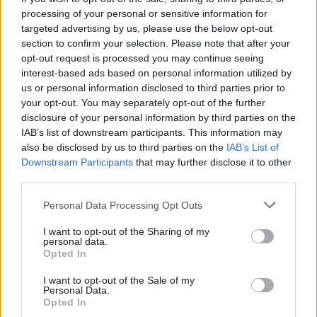
liknelser efter sitt löftesbrott mot Hédi Fried
processing of your personal or sensitive information for
att inte samarbeta med SD.
targeted advertising by us, please use the below opt-out
section to confirm your selection. Please note that after your
opt-out request is processed you may continue seeing
Det har för de flesta som bevakar omvärlden
interest-based ads based on personal information utilized by
med någorlunda regelbundenhet under ganska
us or personal information disclosed to third parties prior to
många månader...
your opt-out. You may separately opt-out of the further
disclosure of your personal information by third parties on the
Börja prenumerera för att läsa detta innehåll.
IAB’s list of downstream participants. This information may
also be disclosed by us to third parties on the
IAB’s List of
Starta din prenumeration
här
Downstream Participants
that may further disclose it to other
third parties.
Eller logga in på ditt konto nedan:
Personal Data Processing Opt Outs
I want to opt-out of the Sharing of my
personal data.
Opted In
I want to opt-out of the Sale of my
Username or E-mail
Personal Data.
Opted In