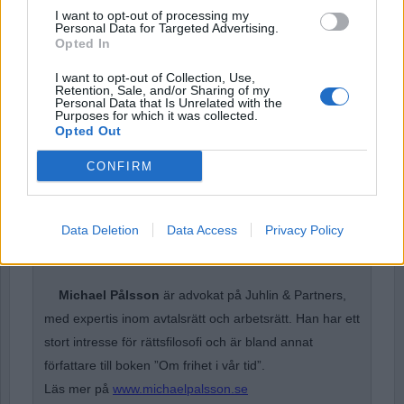
I want to opt-out of processing my
Password
Personal Data for Targeted Advertising.
Opted In
I want to opt-out of Collection, Use,
Retention, Sale, and/or Sharing of my
Remember Me
Personal Data that Is Unrelated with the
Purposes for which it was collected.
Opted Out
CONFIRM
Forgot Password
Stöd Para§raf – magasinet som hatas av högertrollen
Data Deletion
Data Access
Privacy Policy
Michael Pålsson
är advokat på Juhlin & Partners,
med expertis inom avtalsrätt och arbetsrätt. Han har ett
stort intresse för rättsfilosofi och är bland annat
författare till boken ”Om frihet i vår tid”.
Läs mer på
www.michaelpalsson.se