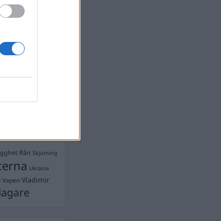
devall
Ebba Busch
isshandel
Israel
let
stdemokraterna
on
Mord
na
ancuent
Nina
isen
d A R Nilsson
ygghet
Rån
Skjutning
terna
Ukraina
Vladimir
e
Vapen
lagare