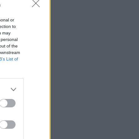
n
sonal or
ection to
ou may
 högerextremismen
 personal
out of the
 downstream
B’s List of
AFS NYHETSBREV
ndreas
Börje
het
 Carlsson