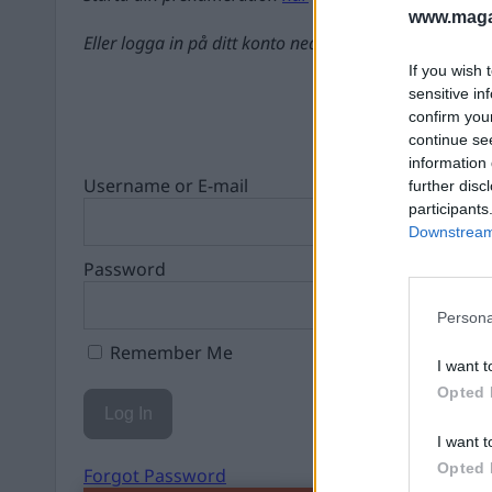
www.magas
Eller logga in på ditt konto nedan:
If you wish 
sensitive in
confirm you
continue se
information 
Username or E-mail
further disc
participants
Downstream 
Password
Persona
Remember Me
I want t
Opted 
I want t
Opted 
Forgot Password