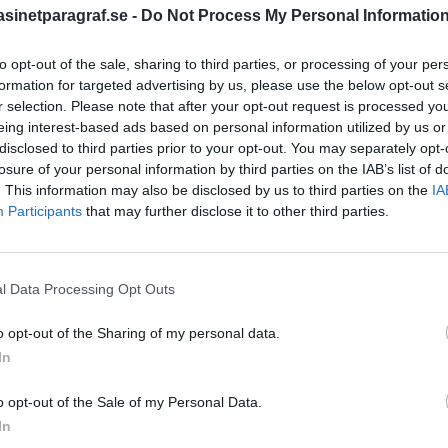
inetparagraf.se -
Do Not Process My Personal Informatio
to opt-out of the sale, sharing to third parties, or processing of your per
STÖD OSS
formation for targeted advertising by us, please use the below opt-out s
r selection. Please note that after your opt-out request is processed y
Stöd Para§rafs bevakning av
eing interest-based ads based on personal information utilized by us or
disclosed to third parties prior to your opt-out. You may separately opt-
losure of your personal information by third parties on the IAB’s list of
. This information may also be disclosed by us to third parties on the
IA
PRENUMERERA PÅ PARA§R
Participants
that may further disclose it to other third parties.
l Data Processing Opt Outs
ÄMNESORD
o opt-out of the Sharing of my personal data.
A
Anders Cardell
Advokat
In
Magnusson
Brottslig
o opt-out of the Sale of my Personal Data.
Carlsson
Börje R P
In