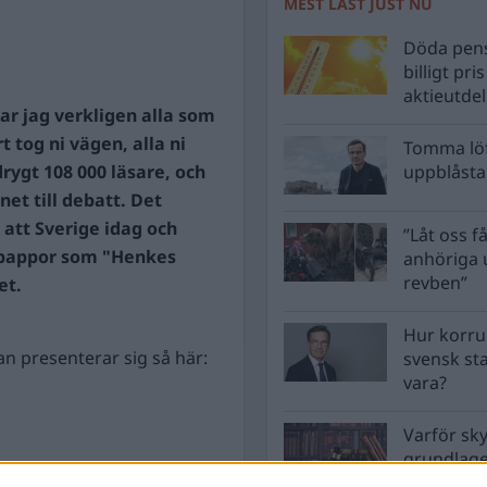
MEST LÄST JUST NU
Döda pens
billigt pri
aktieutde
nar jag verkligen alla som
 tog ni vägen, alla ni
Tomma löf
rygt 108 000 läsare, och
uppblåsta 
et till debatt. Det
 att Sverige idag och
”Låt oss få
r pappor som "Henkes
anhöriga u
revben”
et.
Hur korru
n presenterar sig så här:
svensk st
vara?
Varför sk
grundlag
men inte 