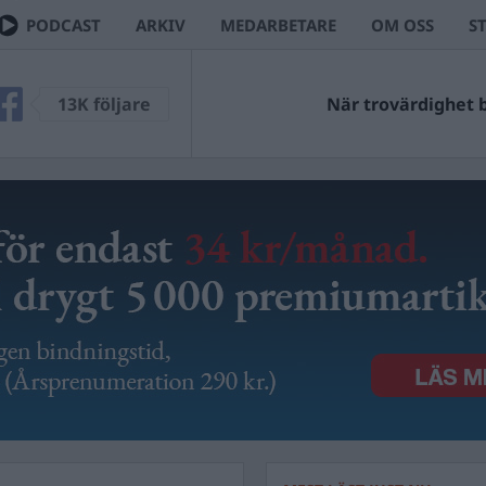
PODCAST
ARKIV
MEDARBETARE
OM OSS
S
13K följare
När trovärdighet bl