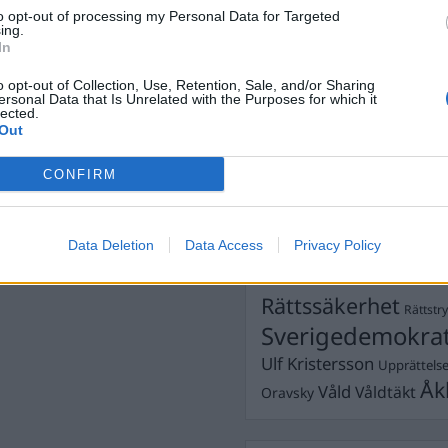
Dick Sun
Demokrati
högertrollen
to opt-out of processing my Personal Data for Targeted
ing.
Dömda
Donald Trump
In
Fängelse
Förhör
Grov m
o opt-out of Collection, Use, Retention, Sale, and/or Sharing
Jimmie Åkesson
ersonal Data that Is Unrelated with the Purposes for which it
Kokainmå
lected.
Kriminalvården
Kri
Out
Lagar
Michael Pålss
CONFIRM
Misshandel
Moderater
Mordförsök
Nilsson-Lar
Pol
Data Deletion
Data Access
Privacy Policy
Petter Inedahl
Silventoinen
Poliser
Ricar
Rasism
Rättssäkerhet
Rättstr
Sverigedemokra
Ulf Kristersson
Upprättels
Åk
Våld
Våldtäkt
Oravsky