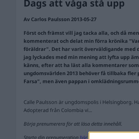
Dags att våga stå upp
Av Carlos Paulsson 2013-05-27
Först och främst vill jag tacka alla, och då me
kommenterat och delat min förra krönika "Vart
föräldrar". Det har varit överväldigande med d
jag lyckades med min mening att lyfta upp ämn
känns, efter att ha läst alla kommentarer som
ungdomsvärlden 2013 behöver få tillbaka fle
Farsa", men även pappan i omklädningsrumm
Calle Paulsson är ungdomspolis i Helsingborg. Ha
Adopterad från Colombia vi...
Börja prenumerera för att läsa detta innehåll.
Starta din prenumeration
här