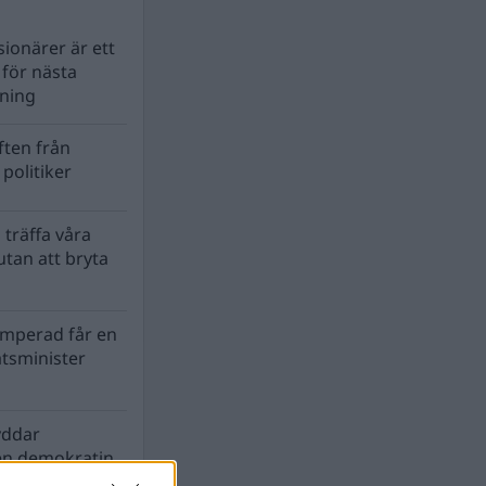
ionärer är ett
s för nästa
lning
ten från
politiker
 träffa våra
tan att bryta
mperad får en
atsminister
yddar
en demokratin
biosfären?