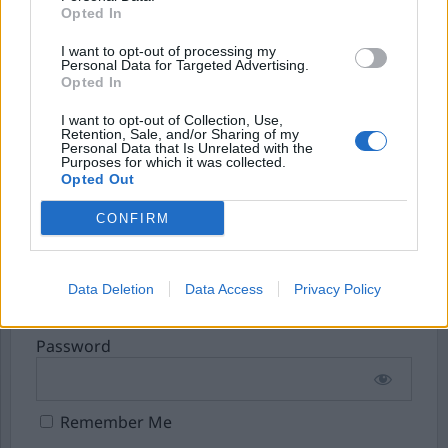
kän...
Opted In
Börja prenumerera för att läsa detta innehåll.
I want to opt-out of processing my
Personal Data for Targeted Advertising.
Opted In
Starta din prenumeration
här
I want to opt-out of Collection, Use,
Retention, Sale, and/or Sharing of my
Eller logga in på ditt konto nedan:
Personal Data that Is Unrelated with the
Purposes for which it was collected.
Opted Out
CONFIRM
Username or E-mail
Data Deletion
Data Access
Privacy Policy
Password
Remember Me