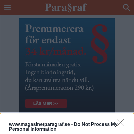
Därför företräder jag en
www.magasinetparagraf.se -
Do Not Process My
Personal Information