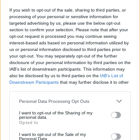
nationalsocialist
If you wish to opt-out of the sale, sharing to third parties, or
processing of your personal or sensitive information for
Publicerad 2015-08-30
targeted advertising by us, please use the below opt-out
section to confirm your selection. Please note that after your
Tidigare i år tillfrågades jag och accepterade
opt-out request is processed you may continue seeing
att företräda en kommunpolitiker i Ludvika,
interest-based ads based on personal information utilized by
Pär Öberg, i ett mål i Falu tingsrätt om hets
us or personal information disclosed to third parties prior to
mot folkgrupp. Inför huvudförhandlingen har
your opt-out. You may separately opt-out of the further
disclosure of your personal information by third parties on the
målet rönt stor massmedial uppmärksamhet.
IAB’s list of downstream participants. This information may
Detta då Öberg även sitter i riksledningen för
also be disclosed by us to third parties on the
IAB’s List of
den nationalsocialistiska organisationen SMR
Downstream Participants
that may further disclose it to other
(Svenska Motståndsrörelsen). I vardagligt tal
third parties.
benämns organisationens medlemmar som
Personal Data Processing Opt Outs
nazister.
I want to opt-out of the Sharing of my
personal data.
Opted In
Advokat Sargon De Basso är en av landets mest
anlitade försvarsadvokater och har företrätt flera
I want to opt-out of the Sale of my
Personal Data.