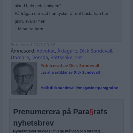
bland hela befolkningen”.
På frågan om vad han tycker är det bästa han har
gjort, svarar han:
– Mina tre barn.
Publicerad
2016-09-26
Ämnesord:
Advokat
,
Åklagare
,
Dick Sundevall
,
Domare
,
Dömda
,
Rättssäkerhet
Publicerad av Dick Sundevall
Läs alla artiklar av Dick Sundevall
Mail:
dick.sundevall@magasinetparagraf.se
Prenumerera på Para
§
rafs
nyhetsbrev
Nyhetsbrevet skickas ut varje måndag och torsdag.