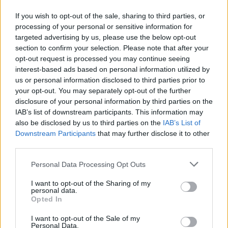
Börja prenumerera för att läsa detta innehåll.
If you wish to opt-out of the sale, sharing to third parties, or
processing of your personal or sensitive information for
Starta din prenumeration
här
targeted advertising by us, please use the below opt-out
section to confirm your selection. Please note that after your
Eller logga in på ditt konto nedan:
opt-out request is processed you may continue seeing
interest-based ads based on personal information utilized by
us or personal information disclosed to third parties prior to
your opt-out. You may separately opt-out of the further
disclosure of your personal information by third parties on the
IAB’s list of downstream participants. This information may
also be disclosed by us to third parties on the
Username or E-mail
IAB’s List of
Downstream Participants
that may further disclose it to other
third parties.
Password
Personal Data Processing Opt Outs
I want to opt-out of the Sharing of my
personal data.
Opted In
Remember Me
I want to opt-out of the Sale of my
Personal Data.