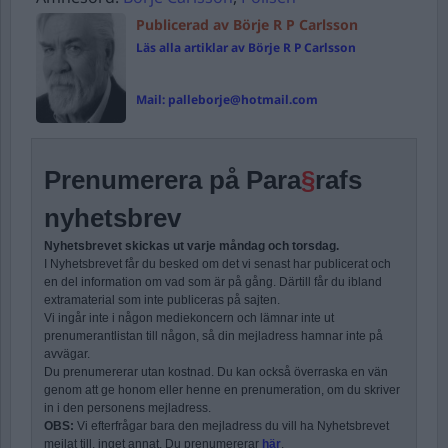
Publicerad av Börje R P Carlsson
Läs alla artiklar av Börje R P Carlsson
Mail:
palleborje@hotmail.com
Prenumerera på Para
§
rafs
nyhetsbrev
Nyhetsbrevet skickas ut varje måndag och torsdag.
I Nyhetsbrevet får du besked om det vi senast har publicerat och
en del information om vad som är på gång. Därtill får du ibland
extramaterial som inte publiceras på sajten.
Vi ingår inte i någon mediekoncern och lämnar inte ut
prenumerantlistan till någon, så din mejladress hamnar inte på
avvägar.
Du prenumererar utan kostnad. Du kan också överraska en vän
genom att ge honom eller henne en prenumeration, om du skriver
in i den personens mejladress.
OBS:
Vi efterfrågar bara den mejladress du vill ha Nyhetsbrevet
mejlat till, inget annat. Du prenumererar
här
.