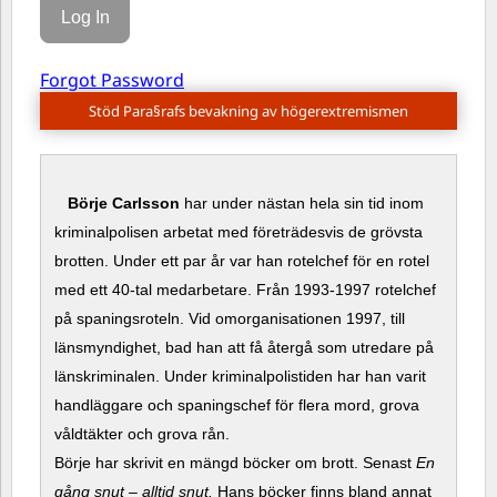
Forgot Password
Stöd Para§rafs bevakning av högerextremismen
Börje Carlsson
har under nästan hela sin tid inom
kriminalpolisen arbetat med företrädesvis de grövsta
brotten. Under ett par år var han rotelchef för en rotel
med ett 40-tal medarbetare. Från 1993-1997 rotelchef
på spaningsroteln. Vid omorganisationen 1997, till
länsmyndighet, bad han att få återgå som utredare på
länskriminalen. Under kriminalpolistiden har han varit
handläggare och spaningschef för flera mord, grova
våldtäkter och grova rån.
Börje har skrivit en mängd böcker om brott. Senast
En
gång snut – alltid snut.
Hans böcker finns bland annat