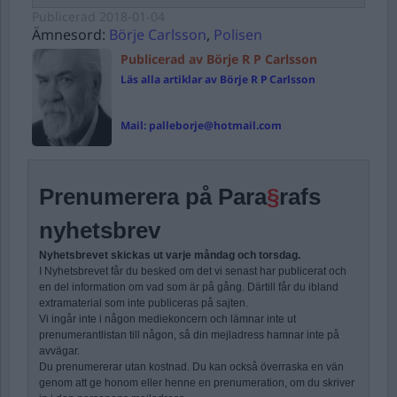
Publicerad
2018-01-04
Ämnesord:
Börje Carlsson
,
Polisen
Publicerad av Börje R P Carlsson
Läs alla artiklar av Börje R P Carlsson
Mail:
palleborje@hotmail.com
Prenumerera på Para
§
rafs
nyhetsbrev
Nyhetsbrevet skickas ut varje måndag och torsdag.
I Nyhetsbrevet får du besked om det vi senast har publicerat och
en del information om vad som är på gång. Därtill får du ibland
extramaterial som inte publiceras på sajten.
Vi ingår inte i någon mediekoncern och lämnar inte ut
prenumerantlistan till någon, så din mejladress hamnar inte på
avvägar.
Du prenumererar utan kostnad. Du kan också överraska en vän
genom att ge honom eller henne en prenumeration, om du skriver