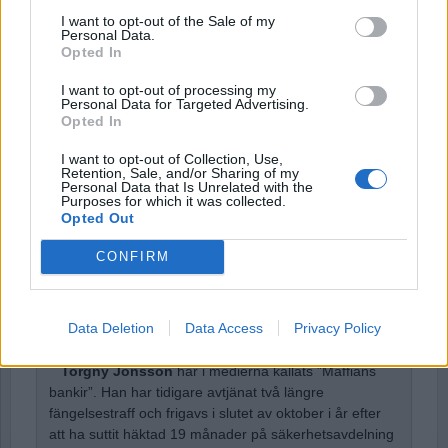
Username or E-mail
I want to opt-out of the Sale of my
Personal Data.
Opted In
I want to opt-out of processing my
Password
Personal Data for Targeted Advertising.
Opted In
I want to opt-out of Collection, Use,
Remember Me
Retention, Sale, and/or Sharing of my
Personal Data that Is Unrelated with the
Purposes for which it was collected.
Opted Out
CONFIRM
Forgot Password
Stöd Para§rafs bevakning av högerextremismen
Data Deletion
Data Access
Privacy Policy
Torgny Jönsson
har i medierna kallats ”Maffians
bankir”. Han har tidigare avtjänat två längre
fängelsestraff och frigavs i slutet av oktober i år efter
att ha suttit häktad 19 månader på säkerhetsavdelning