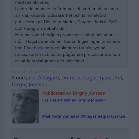
med restriktioner.
Under de senaste tio åren har ett stort antal av hans
artiklar rörande rättssäkerhet och kriminalvård
publicerats på DN, Aftonbladet, Dagens Juridik, SVT
och Paragrafs debattsidor.
Han har även beviljats prövningstillstånd och vunnit
mål i Högsta domstolen. Sedan frigivningen använder
han
Facebook
som en plattform för sin syn på
rättssäkerhet och på de pågående processer där han
är både målsägande och misstänkt.
Publicerad
2019-01-07
Ämnesord:
Åklagare
,
Domstol
,
Lagar
,
Tjänstefel
,
Torgny Jönsson
Publicerad av Torgny Jönsson
Läs alla artiklar av Torgny Jönsson
Mail:
torgny.jonsson@magasinetparagraf.se