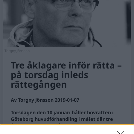
Torgny Jönsson
Tre åklagare inför rätta –
på torsdag inleds
rättegången
Av Torgny Jönsson 2019-01-07
Torsdagen den 10 januari håller hovrätten i
Göteborg huvudförhandling i målet där tre
åklagare samtidigt åtalats för grova
tjänstefel. Målet är unikt i sitt slag och skiljer