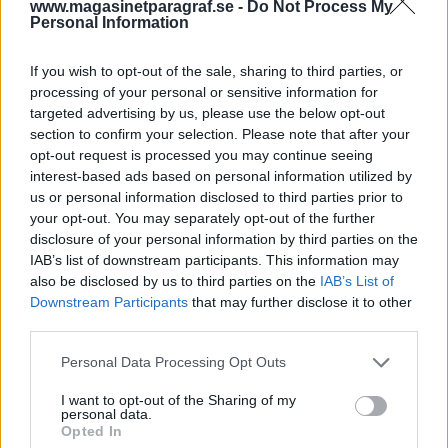
www.magasinetparagraf.se -
Do Not Process My
sig på flera sätt från det vanligtvis
Personal Information
förekommande. Det gör även de åtalade
åklagarnas handlande som lett fram till
If you wish to opt-out of the sale, sharing to third parties, or
hovrättens beslut om att låta pröva ärendet
processing of your personal or sensitive information for
vid en muntlig förhandling.
targeted advertising by us, please use the below opt-out
section to confirm your selection. Please note that after your
Vid de anklagades bänk sitter tre åklagare med
opt-out request is processed you may continue seeing
specialistkompetens tillsammans med sina
interest-based ads based on personal information utilized by
us or personal information disclosed to third parties prior to
respektiv...
your opt-out. You may separately opt-out of the further
disclosure of your personal information by third parties on the
Börja prenumerera för att läsa detta innehåll.
IAB’s list of downstream participants. This information may
also be disclosed by us to third parties on the
IAB’s List of
Starta din prenumeration
här
Downstream Participants
that may further disclose it to other
third parties.
Eller logga in på ditt konto nedan:
Personal Data Processing Opt Outs
I want to opt-out of the Sharing of my
personal data.
Opted In