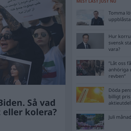
MEST LÄST JUST NU
Tomma löf
uppblåsta 
Hur korru
svensk st
vara?
”Låt oss få
anhöriga u
revben”
Döda pens
billigt pri
 Biden. Så vad
aktieutde
t eller kolera?
Juli månad