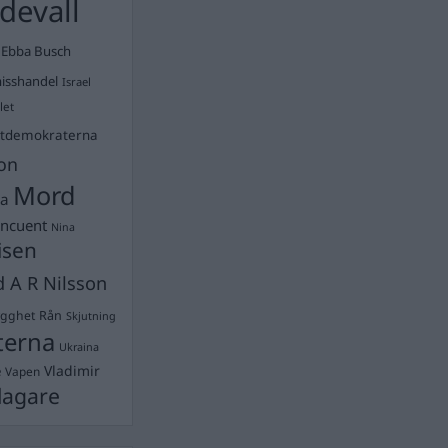
devall
Ebba Busch
isshandel
Israel
let
stdemokraterna
on
Mord
na
ancuent
Nina
isen
d A R Nilsson
ygghet
Rån
Skjutning
terna
Ukraina
Vladimir
e
Vapen
lagare