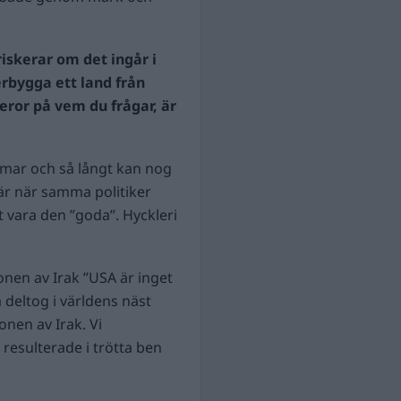
riskerar om det ingår i
erbygga ett land från
eror på vem du frågar, är
amar och så långt kan nog
 är när samma politiker
tt vara den ”goda”. Hyckleri
nen av Irak ”USA är inget
 deltog i världens näst
nen av Irak. Vi
resulterade i trötta ben