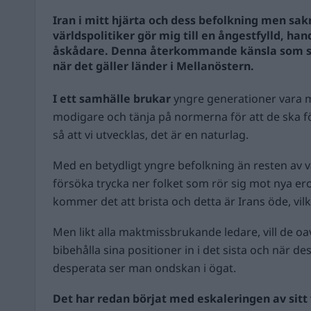
Iran i mitt hjärta och dess befolkning men sak
världspolitiker gör mig till en ångestfylld, ha
åskådare. Denna återkommande känsla som s
när det gäller länder i Mellanöstern.
I ett samhälle brukar
yngre generationer vara m
modigare och tänja på normerna för att de ska 
så att vi utvecklas, det är en naturlag.
Med en betydligt yngre befolkning än resten av vä
försöka trycka ner folket som rör sig mot nya eror
kommer det att brista och detta är Irans öde, vil
Men likt alla maktmissbrukande ledare, vill de o
bibehålla sina positioner in i det sista och när d
desperata ser man ondskan i ögat.
Det har redan börjat med eskaleringen av sit