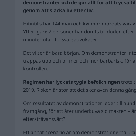
demonstranter och de gör allt för att trycka ti
genom att släcka liv efter liv.
Hitintills har 144 män och kvinnor mördats varav
Ytterligare 7 personer har dömts till döden efter
minuter utan försvarsadvokater.
Det vi ser är bara början. Om demonstranter int
trappas upp och bli mer och mer barbarisk, för a
kontrollen.
Regimen har lyckats tygla befolkningen
trots t
2019. Risken är stor att det sker även denna gång
Om resultatet av demonstrationer leder till hundr
framgång, för att åter underkuva sig makten – ä
eftersträvansvärt?
Ett annat scenario är om demonstrationerna urart