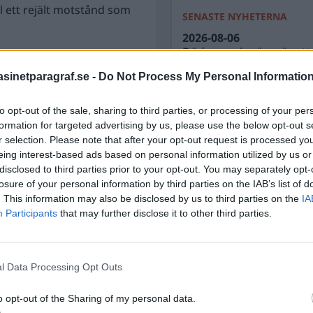
ll ett rejält motstånd som
SENASTE NYHETERNA
2026-08-06
Döda pensionärer är ett b
t mera fria händer och
nästa aktieutdelning
or och barn. En meny med
inetparagraf.se -
Do Not Process My Personal Informatio
2026-08-06
st, lunch och middag för
Nyhetsplock torsdag 6 a
to opt-out of the sale, sharing to third parties, or processing of your per
tade på öppen gata.
2026-08-05
formation for targeted advertising by us, please use the below opt-out s
Tomma löften från uppbl
r selection. Please note that after your opt-out request is processed y
avsett var i världen. Krig
eing interest-based ads based on personal information utilized by us or
a in i det sista.
2026-08-05
disclosed to third parties prior to your opt-out. You may separately opt-
Nyhetsplock onsdag 5 a
losure of your personal information by third parties on the IAB’s list of
onerar rationellt är krig
2026-08-04
. This information may also be disclosed by us to third parties on the
IA
”Låt oss få träffa våra a
Participants
that may further disclose it to other third parties.
bryta revben”
nbördeskrig.
tsgrupper som däribland
l Data Processing Opt Outs
rmenier, assyrier med
o opt-out of the Sharing of my personal data.