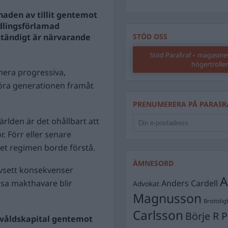
naden av tillit gentemot
ndlingsförlamad
tändigt är närvarande
STÖD OSS
Stöd Para§raf – magasine
högertrolle
era progressiva,
föra generationen framåt
PRENUMERERA PÅ PARA§R
rlden är det ohållbart att
. Förr eller senare
ket regimen borde förstå.
ÄMNESORD
avsett konsekvenser
A
essa makthavare blir
Anders Cardell
Advokat
Magnusson
Brottslig
Carlsson
Börje R P
t våldskapital gentemot