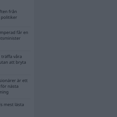
ten från
politiker
mperad får en
atsminister
 träffa våra
tan att bryta
ionärer är ett
s för nästa
lning
s mest lästa