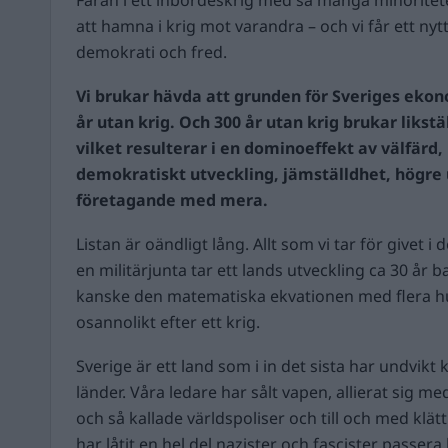
att hamna i krig mot varandra – och vi får ett nytt
demokrati och fred.
Vi brukar hävda att grunden för
Sveriges ekon
år utan krig. Och 300 år utan krig brukar liks
vilket resulterar i en dominoeffekt av välfärd, 
demokratiskt utveckling, jämställdhet, högre 
företagande med mera.
Listan är oändligt lång. Allt som vi tar för givet i
en militärjunta tar ett lands utveckling ca 30 år b
kanske den matematiska ekvationen med flera hun
osannolikt efter ett krig.
Sverige är ett land som i in det sista har undvikt
länder. Våra ledare har sålt vapen, allierat sig me
och så kallade världspoliser och till och med klätt 
har låtit en hel del nazister och fascister pass