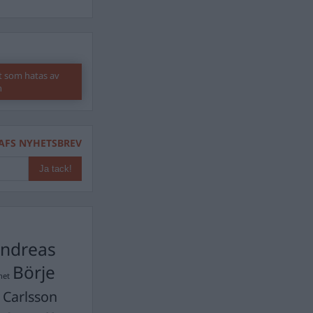
t som hatas av
n
AFS NYHETSBREV
ndreas
Börje
het
 Carlsson