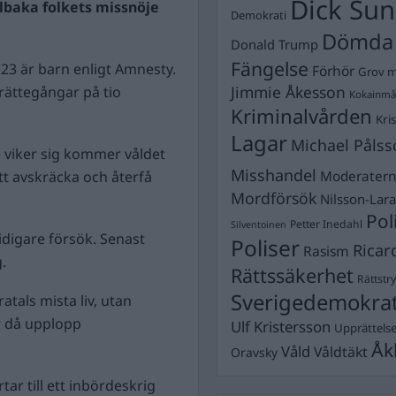
Dick Sun
llbaka folkets missnöje
Demokrati
Dömda
Donald Trump
Fängelse
 23 är barn enligt Amnesty.
Förhör
Grov m
Jimmie Åkesson
 rättegångar på tio
Kokainmå
Kriminalvården
Kri
Lagar
Michael Pålss
e viker sig kommer våldet
Misshandel
tt avskräcka och återfå
Moderater
Mordförsök
Nilsson-Lar
Pol
Petter Inedahl
Silventoinen
idigare försök. Senast
Poliser
Ricar
Rasism
.
Rättssäkerhet
Rättstr
Sverigedemokra
atals mista liv, utan
r då upplopp
Ulf Kristersson
Upprättels
Åk
Våld
Våldtäkt
Oravsky
ar till ett inbördeskrig