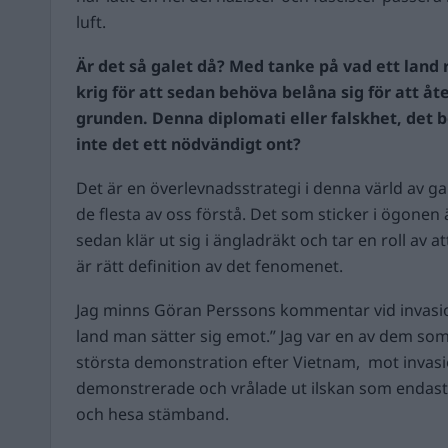
luft.
Är det så galet då? Med tanke på vad ett land 
krig för att sedan behöva belåna sig för att åt
grunden. Denna diplomati eller falskhet, det b
inte det ett nödvändigt ont?
Det är en överlevnadsstrategi i denna värld av g
de flesta av oss förstå. Det som sticker i ögonen
sedan klär ut sig i ängladräkt och tar en roll av a
är rätt definition av det fenomenet.
Jag minns Göran Perssons kommentar vid invasio
land man sätter sig emot.” Jag var en av dem som
största demonstration efter Vietnam, mot invasio
demonstrerade och vrålade ut ilskan som endast 
och hesa stämband.