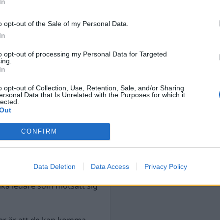
In
s och beväpna sig,
vt med diskriminering och
o opt-out of the Sale of my Personal Data.
In
to opt-out of processing my Personal Data for Targeted
göra allt för att överleva
ing.
In
o opt-out of Collection, Use, Retention, Sale, and/or Sharing
n och i utbyte mot vad?
ersonal Data that Is Unrelated with the Purposes for which it
lected.
Out
 som vill göra revolution,
a passar på att sälja
CONFIRM
de olja och andra
Data Deletion
Data Access
Privacy Policy
a gånger, man har till och
olika ledare som motsatt sig
ter är att de kan komma