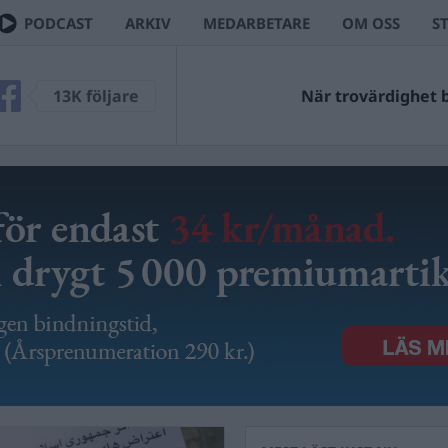
PODCAST
ARKIV
MEDARBETARE
OM OSS
S
13K följare
När trovärdighet bl