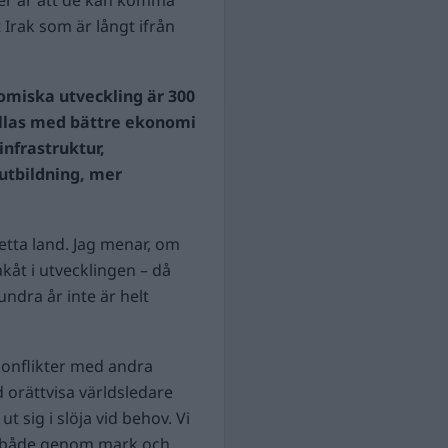
 Irak som är långt ifrån
omiska utveckling är 300
tällas med bättre ekonomi
infrastruktur,
utbildning, mer
 detta land. Jag menar, om
akåt i utvecklingen – då
dra år inte är helt
 konflikter med andra
d orättvisa världsledare
ut sig i slöja vid behov. Vi
era både genom mark och