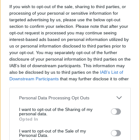
brottslighet.
If you wish to opt-out of the sale, sharing to third parties, or
processing of your personal or sensitive information for
Om staten skulle ha obegränsad rätt att utse
targeted advertising by us, please use the below opt-out
och avskeda domare, skulle nämligen detta
section to confirm your selection. Please note that after your
opt-out request is processed you may continue seeing
leda till domare som av rädsla för att bli av
interest-based ads based on personal information utilized by
med sin försörjning skulle gå i statens ledband
us or personal information disclosed to third parties prior to
och döma som de styrande vill.
your opt-out. You may separately opt-out of the further
disclosure of your personal information by third parties on the
En av de viktigaste garantierna för att domarna
IAB’s list of downstream participants. This information may
also be disclosed by us to third parties on the
verkligen sköter sitt arbete och upprätthåller lag
IAB’s List of
Downstream Participants
that may further disclose it to other
och likhet inför lagen, är att det finns fria och
third parties.
oberoende advokater.
Personal Data Processing Opt Outs
Av samma skäl som avseende domarna, får
I want to opt-out of the Sharing of my
advokaterna inte vara beroende av staten för sin
personal data.
försörjning eftersom de då kan misstänkas agera
Opted In
utifrån sin vilja till försörjning.
I want to opt-out of the Sale of my
Personal Data.