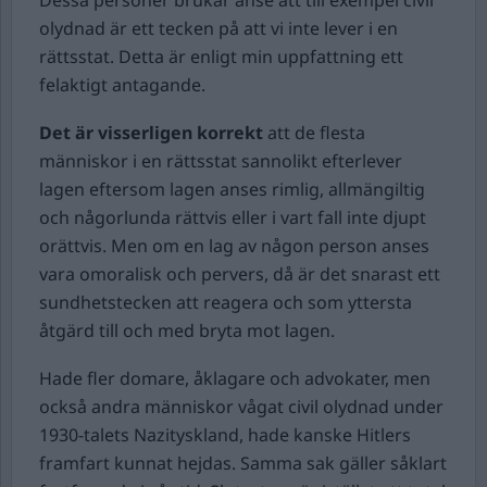
Dessa personer brukar anse att till exempel civil
olydnad är ett tecken på att vi inte lever i en
rättsstat. Detta är enligt min uppfattning ett
felaktigt antagande.
Det är visserligen korrekt
att de flesta
människor i en rättsstat sannolikt efterlever
lagen eftersom lagen anses rimlig, allmängiltig
och någorlunda rättvis eller i vart fall inte djupt
orättvis. Men om en lag av någon person anses
vara omoralisk och pervers, då är det snarast ett
sundhetstecken att reagera och som yttersta
åtgärd till och med bryta mot lagen.
Hade fler domare, åklagare och advokater, men
också andra människor vågat civil olydnad under
1930-talets Nazityskland, hade kanske Hitlers
framfart kunnat hejdas. Samma sak gäller såklart