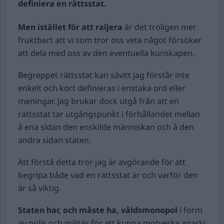
definiera en rättsstat.
Men istället för att raljera
är det troligen mer
fruktbart att vi som tror oss veta något försöker
att dela med oss av den eventuella kunskapen.
Begreppet rättsstat kan såvitt jag förstår inte
enkelt och kort definieras i enstaka ord eller
meningar. Jag brukar dock utgå från att en
rättsstat tar utgångspunkt i förhållandet mellan
å ena sidan den enskilde människan och å den
andra sidan staten.
Att förstå detta tror jag är avgörande för att
begripa både vad en rättsstat är och varför den
är så viktig.
Staten har, och måste ha, våldsmonopol
i form
av polis och militär för att kunna motverka anarki