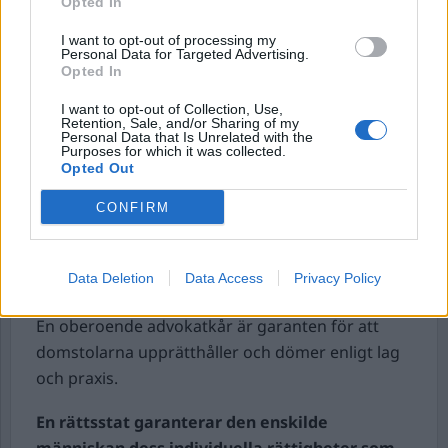
En oberoende advokatkår har som sin mest
Opted In
grundläggande uppgift att utan
I want to opt-out of processing my
ovidkommande hänsyn företräda sina klienter
Personal Data for Targeted Advertising.
Opted In
och garantera att allting som talar till
klientens förmån kommer fram.
I want to opt-out of Collection, Use,
Retention, Sale, and/or Sharing of my
Personal Data that Is Unrelated with the
Advokaterna ska under tystnadsplikt värna
Purposes for which it was collected.
Opted Out
klientens rättigheter och hjälpa denne när
klientens individuella rättigheter inskränks eller
CONFIRM
hotas. Klienterna ska i varje stund kunna förlita
sig på advokatens oberoende, lojalitet,
Data Deletion
Data Access
Privacy Policy
tystnadsplikt och frånvaro av intressekonflikter.
En oberoende advokatkår är garanten för att
domstolarna upprätthåller och dömer enligt lag
och praxis.
En rättsstat garanterar den enskilde