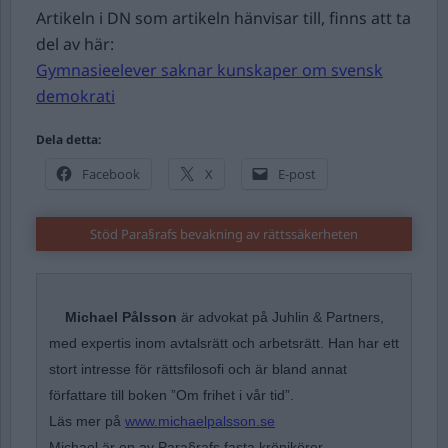
Artikeln i DN som artikeln hänvisar till, finns att ta
del av här:
Gymnasieelever saknar kunskaper om svensk
demokrati
Dela detta:
Facebook
X
E-post
Stöd Para§rafs bevakning av rättssäkerheten
Michael Pålsson
är advokat på Juhlin & Partners,
med expertis inom avtalsrätt och arbetsrätt. Han har ett
stort intresse för rättsfilosofi och är bland annat
författare till boken ”Om frihet i vår tid”.
Läs mer på
www.michaelpalsson.se
Michael är en av Para§rafs fasta krönikörer.