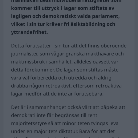
människan dess individuella rättigheter som
kommer till uttryck i lagar som stiftats av
lagligen och demokratiskt valda parlament,
vilket i sin tur kräver fri åsiktsbildning och
yttrandefrihet.
Detta förutsätter i sin tur att det finns oberoende
journalister, som vågar granska makthavare och
maktmissbruk i samhället, alldeles oavsett var
detta förekommer. De lagar som stiftas måste
vara väl förberedda och utredda och aldrig
drabba någon retroaktivt, eftersom retroaktiva
lagar medför att de inte är förutsebara.
Det är i sammanhanget också värt att påpeka att
demokrati inte får begränsas till rent
majoritetsstyre så att minoriteten tvingas leva
under en majoritets diktatur. Bara för att det