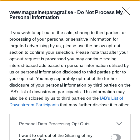
sa att det var en av de pjäser som mest
påverkade hans syn på teaterkonsten.
www.magasinetparagraf.se -
Do Not Process My
Personal Information
If you wish to opt-out of the sale, sharing to third parties, or
processing of your personal or sensitive information for
targeted advertising by us, please use the below opt-out
section to confirm your selection. Please note that after your
opt-out request is processed you may continue seeing
interest-based ads based on personal information utilized by
us or personal information disclosed to third parties prior to
your opt-out. You may separately opt-out of the further
disclosure of your personal information by third parties on the
IAB’s list of downstream participants. This information may
Alf Henrikson kontra
also be disclosed by us to third parties on the
IAB’s List of
Olof Lagercrantz
Downstream Participants
that may further disclose it to other
third parties.
Jag tänker på Alf Henrikson i dag, eftersom en av
Personal Data Processing Opt Outs
mina kära väninnor, en utomordentligt väl beläst,
charmig och därutöver humoristisk kvinna, fyller
I want to opt-out of the Sharing of my
år – sista gången som 50 plus. Hon älskar Alf
personal data.