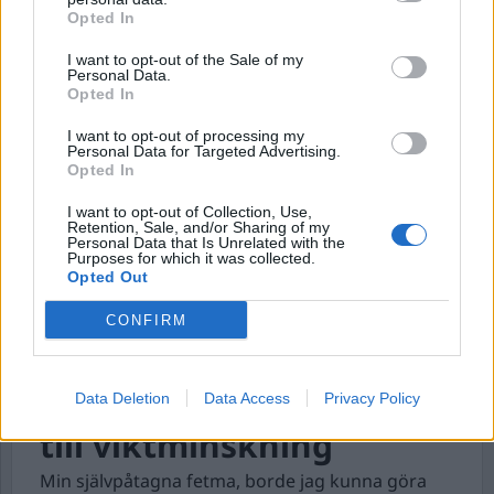
Henrikson, eller snarare hans penna, och hon sa
Opted In
en gång när hon tog min puls, att en del av det
I want to opt-out of the Sale of my
som jag skriver påminner henne i mångt och
Personal Data.
mycket om Alf Henriksons tänk och exekvering.
Opted In
I want to opt-out of processing my
Personal Data for Targeted Advertising.
Opted In
I want to opt-out of Collection, Use,
Retention, Sale, and/or Sharing of my
Personal Data that Is Unrelated with the
Purposes for which it was collected.
Opted Out
CONFIRM
Carolas och mina försök
Data Deletion
Data Access
Privacy Policy
till viktminskning
Min självpåtagna fetma, borde jag kunna göra