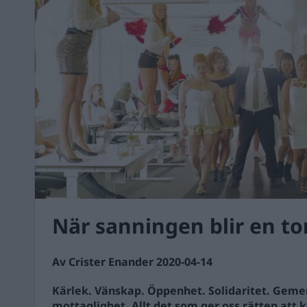
När sanningen blir en t
Av Crister Enander 2020-04-14
Kärlek. Vänskap. Öppenhet. Solidaritet. Geme
mottaglighet. Allt det som ger oss rätten att 