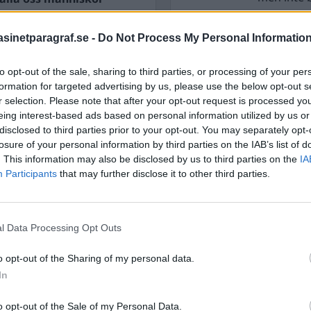
inetparagraf.se -
Do Not Process My Personal Informatio
ltid varit. Jag sover inte
STÖD OSS
to opt-out of the sale, sharing to third parties, or processing of your per
Stöd Para§raf – magasine
formation for targeted advertising by us, please use the below opt-out s
högertrolle
r selection. Please note that after your opt-out request is processed y
eing interest-based ads based on personal information utilized by us or
disclosed to third parties prior to your opt-out. You may separately opt-
losure of your personal information by third parties on the IAB’s list of
PRENUMERERA PÅ PARA§R
. This information may also be disclosed by us to third parties on the
IA
Participants
that may further disclose it to other third parties.
l Data Processing Opt Outs
ÄMNESORD
A
Anders Cardell
Advokat
o opt-out of the Sharing of my personal data.
Magnusson
In
Brottslig
Carlsson
Börje R P
o opt-out of the Sale of my Personal Data.