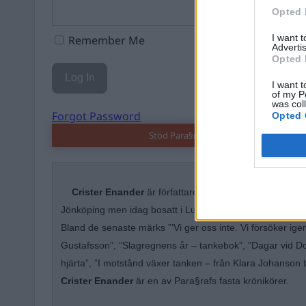
Opted 
I want 
Remember Me
Advertis
Opted 
I want t
of my P
was col
Forgot Password
Opted 
Stöd Para§rafs bevakning av högerex
Crister Enander
är författare, skriftställare och litterat
Jönköping men idag bosatt i Lund. Han har gett ut ett fler
Bland de senaste märks ”’Vi ger oss inte. Vi försöker ig
Gustafsson”, ”Slagregnens år – tankebok”, ”Dagar vid D
hjärta”, ”I motstånd växer tanken – från Klara Johanson t
Crister Enander
är en av Para§rafs fasta krönikörer.