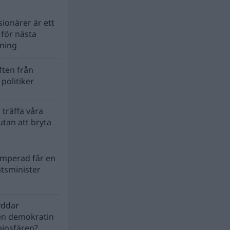
ionärer är ett
s för nästa
lning
ten från
politiker
 träffa våra
tan att bryta
mperad får en
atsminister
yddar
en demokratin
biosfären?