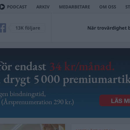
PODCAST
ARKIV
MEDARBETARE
OM OSS
S
13K följare
När trovärdighet bl