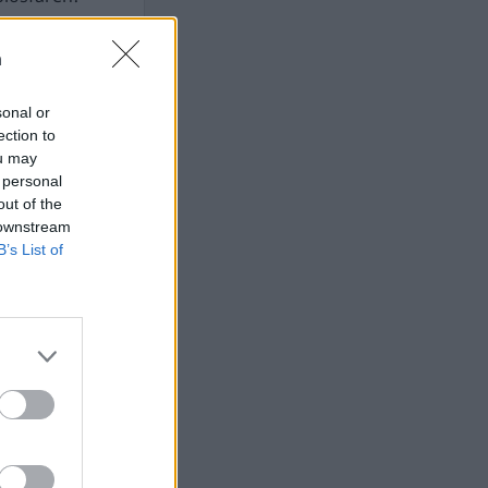
n
sonal or
t som hatas av
ection to
n
ou may
 personal
out of the
 downstream
AFS NYHETSBREV
B’s List of
ndreas
Börje
het
 Carlsson