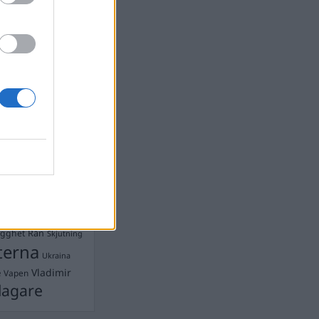
devall
Ebba Busch
isshandel
Israel
let
stdemokraterna
on
Mord
na
ancuent
Nina
isen
d A R Nilsson
ygghet
Rån
Skjutning
terna
Ukraina
Vladimir
e
Vapen
lagare