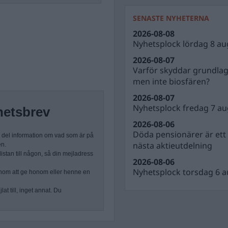
SENASTE NYHETERNA
2026-08-08
Nyhetsplock lördag 8 au
2026-08-07
Varför skyddar grundla
men inte biosfären?
2026-08-07
Nyhetsplock fredag 7 au
hetsbrev
2026-08-06
Döda pensionärer är ett b
n del information om vad som är på
nästa aktieutdelning
en.
stan till någon, så din mejladress
2026-08-06
Nyhetsplock torsdag 6 a
nom att ge honom eller henne en
at till, inget annat. Du