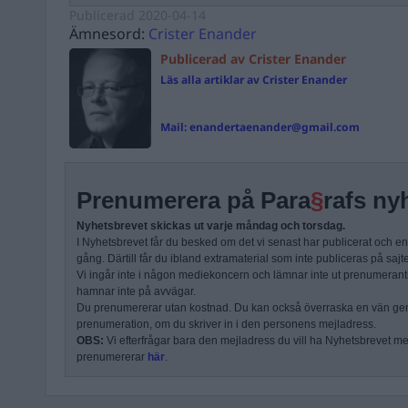
Publicerad
2020-04-14
Ämnesord:
Crister Enander
Publicerad av Crister Enander
Läs alla artiklar av Crister Enander
Mail:
enandertaenander@gmail.com
Prenumerera på Para
§
rafs ny
Nyhetsbrevet skickas ut varje måndag och torsdag.
I Nyhetsbrevet får du besked om det vi senast har publicerat och e
gång. Därtill får du ibland extramaterial som inte publiceras på sajt
Vi ingår inte i någon mediekoncern och lämnar inte ut prenumerantli
hamnar inte på avvägar.
Du prenumererar utan kostnad. Du kan också överraska en vän ge
prenumeration, om du skriver in i den personens mejladress.
OBS:
Vi efterfrågar bara den mejladress du vill ha Nyhetsbrevet mejl
prenumererar
här
.