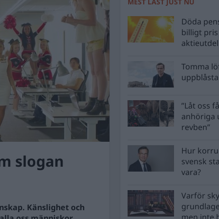
MEST LÄST JUST NU
Döda pens
billigt pri
aktieutde
Tomma löf
uppblåsta 
”Låt oss få
anhöriga u
revben”
Hur korru
om slogan
svensk st
vara?
Varför sk
grundlag
nskap. Känslighet och
men inte 
kalla oss människor