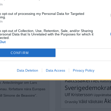
Dick Sun
In
Demokrati
Dömda
to opt-out of processing my Personal Data for Targeted
Donald Trump
ing.
Fängelse
In
Förhör
Grov m
Jimmie Åkesson
Kokainmå
o opt-out of Collection, Use, Retention, Sale, and/or Sharing
Kriminalvården
ersonal Data that Is Unrelated with the Purposes for which it
Kri
lected.
Lagar
Out
Michael Pålss
tremismen
Misshandel
Moderater
CONFIRM
Mordförsök
Nilsson-Lar
Pol
Petter Inedahl
Silventoinen
urkritiker. Crister är född i
Data Deletion
Data Access
Poliser
Privacy Policy
Ricar
Rasism
tal böcker.
Rättssäkerhet
Rättstr
en. Anteckningar om Lars
Sverigedemokra
onau. författare nära Europas
Ulf Kristersson
Upprättels
ill Simone de Beavoire”.
Åk
Våld
Våldtäkt
Oravsky