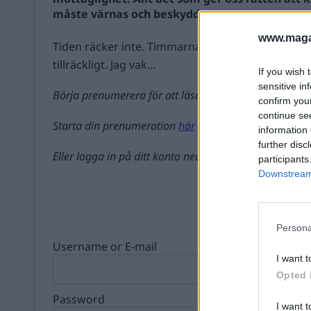
måste värnas och beskyddas.
www.magas
Tiden räcker inte. Timmarna är för få. Så har det al
tillräckligt. Jag vak...
If you wish 
sensitive in
Börja prenumerera för att läsa detta innehåll.
confirm you
continue se
Starta din prenumeration
här
information 
further disc
Eller logga in på ditt konto nedan:
participants
Downstream 
Persona
Username or E-mail
I want t
Opted 
Password
I want t