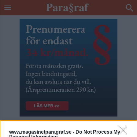
Dags för byktvätt
www.magasinetparagraf.se -
Do Not Process My
Personal Information