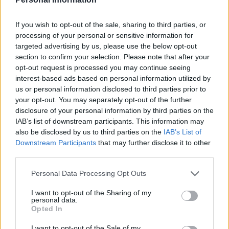
Av Gunno Gunnmo 2014-03-29
If you wish to opt-out of the sale, sharing to third parties, or
Det har slagit mig att de poliser som vägledde
processing of your personal or sensitive information for
targeted advertising by us, please use the below opt-out
mig in i polisyrket i mitten på 60-talet, mycket
section to confirm your selection. Please note that after your
väl drygt 20 år tidigare kan ha varit med om
opt-out request is processed you may continue seeing
att, under brinnande världskrig, tränga in i
interest-based ads based on personal information utilized by
romska bosättningar för att kartlägga alla,
us or personal information disclosed to third parties prior to
your opt-out. You may separately opt-out of the further
med namn, ålder och inbördes släktskap. Det
disclosure of your personal information by third parties on the
går inte bortse ifrån att också vi här i Sverige
IAB’s list of downstream participants. This information may
redan då visste vad som pågick i Nazityskland.
also be disclosed by us to third parties on the
IAB’s List of
Downstream Participants
that may further disclose it to other
third parties.
Två faktorer skiljer Gunno Gunnmo från de flesta
Personal Data Processing Opt Outs
polischefer: Han har en övergripande syn på
polisen...
I want to opt-out of the Sharing of my
personal data.
Opted In
Börja prenumerera för att läsa detta innehåll.
I want to opt-out of the Sale of my