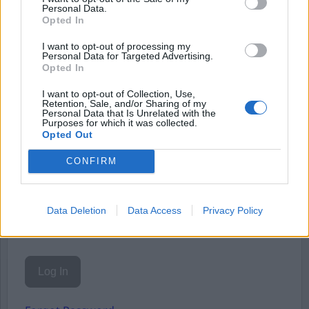
Starta din prenumeration
här
Personal Data.
Opted In
Eller logga in på ditt konto nedan:
I want to opt-out of processing my
Personal Data for Targeted Advertising.
Opted In
I want to opt-out of Collection, Use,
Retention, Sale, and/or Sharing of my
Personal Data that Is Unrelated with the
Purposes for which it was collected.
Username or E-mail
Opted Out
CONFIRM
Password
Data Deletion
Data Access
Privacy Policy
Remember Me