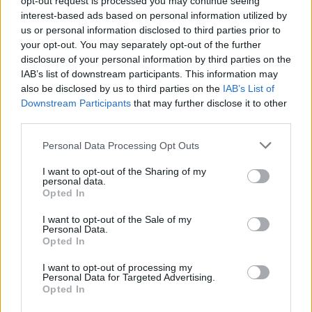
opt-out request is processed you may continue seeing
interest-based ads based on personal information utilized by
Nyhetssammandrag
us or personal information disclosed to third parties prior to
your opt-out. You may separately opt-out of the further
lördag 30 april 2022
disclosure of your personal information by third parties on the
IAB’s list of downstream participants. This information may
Sju kvinnor har hittills i år mördats av sina män
also be disclosed by us to third parties on the
IAB’s List of
eller exmän, den före detta tennisstjärnan Boris
Downstream Participants
that may further disclose it to other
Becker döms för ekonomisk brottslighet till två
third parties.
år och sex månaders fängelse, två män är
anhållna för inblandning i mordet på gymmet i
Personal Data Processing Opt Outs
Göteborg och blir aborter en valfråga i höstens
riksdagsval? Det är det senaste dygnets
I want to opt-out of the Sharing of my
personal data.
nyhetssammandrag.
Opted In
I want to opt-out of the Sale of my
Personal Data.
Opted In
I want to opt-out of processing my
Personal Data for Targeted Advertising.
Opted In