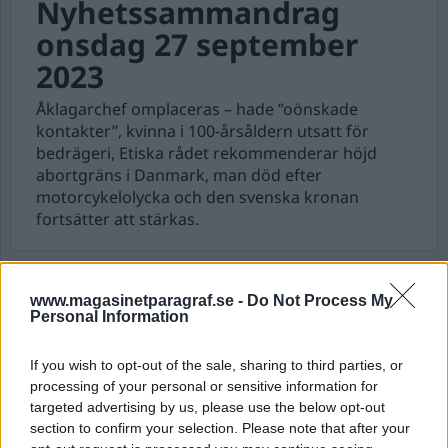
Nyhetssammandrag
onsdag 27 september
2023
Åklagarchef omplaceras – hade ”oönskade
kontakter”, kvinna i 100-årsåldern utsatt för
bedrägeri, Etiska rådet rekommenderar höjd
abortgräns i Danmark, man död efter
motorcykelolycka och den svenska kronan
fortsätter att stärkas.
Nyhetssammandrag
www.magasinetparagraf.se -
Do Not Process My
onsdag 4 maj 2022
Personal Information
Abort kan komma att förbjudas av delstater i
If you wish to opt-out of the sale, sharing to third parties, or
USA, Astrid Lindgren utpekas som nazist och
processing of your personal or sensitive information for
polis utredde mord av en docka. Här är det
targeted advertising by us, please use the below opt-out
senaste dygnets nyhetssammandrag.
section to confirm your selection. Please note that after your