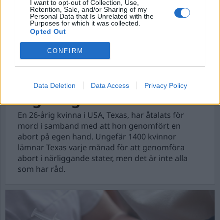
I want to opt-out of Collection, Use,
Retention, Sale, and/or Sharing of my
Personal Data that Is Unrelated with the
Purposes for which it was collected.
Opted Out
Vad händer med
CONFIRM
kvinnors rättigheter om
KD och SD ingår i en
Data Deletion
Data Access
Privacy Policy
regering?
En 26-årig kvinna i USA, Texas, har åtalats för
mord i samband med att hon genomfört en
abort på egen hand. Ungefär 1400 kvinnor
lämnar Texas varje månad för att genomföra
abort i närliggande stater, men det är inte alla
som har råd.