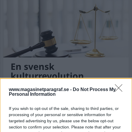
En svensk
kulturrevolution
Den kunskapsföraktande kulturrevolution som
www.magasinetparagraf.se -
Do Not Process My
kommunisten Mao genomdrev i Kina på 1960-
Personal Information
talet har efter 60 år gått varvet runt och landat
hos högern i väst. Nu även i Sverige.
If you wish to opt-out of the sale, sharing to third parties, or
processing of your personal or sensitive information for
targeted advertising by us, please use the below opt-out
section to confirm your selection. Please note that after your