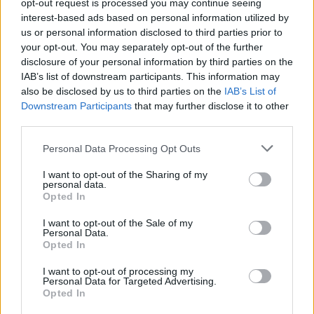
opt-out request is processed you may continue seeing
interest-based ads based on personal information utilized by
us or personal information disclosed to third parties prior to
your opt-out. You may separately opt-out of the further
disclosure of your personal information by third parties on the
IAB’s list of downstream participants. This information may
also be disclosed by us to third parties on the
IAB’s List of
Downstream Participants
that may further disclose it to other
third parties.
Om återbruk, öl och att
Personal Data Processing Opt Outs
vara ute i tid
I want to opt-out of the Sharing of my
I augusti 2019 var det 100 år sedan Electrolux
personal data.
grundades av affärsmannen Axel Wenner-Gren.
Opted In
Jag tänkte uppmärksamma denna
I want to opt-out of the Sale of my
världsomfattande händelse med några
Personal Data.
mångtydbara rader. Jag gör dock detta med en
Opted In
avsiktlig tidsfördröjning, eftersom jag är en
I want to opt-out of processing my
aning trött på att alltid vara ute i god, till och med
Personal Data for Targeted Advertising.
mycket god, tid.
Opted In