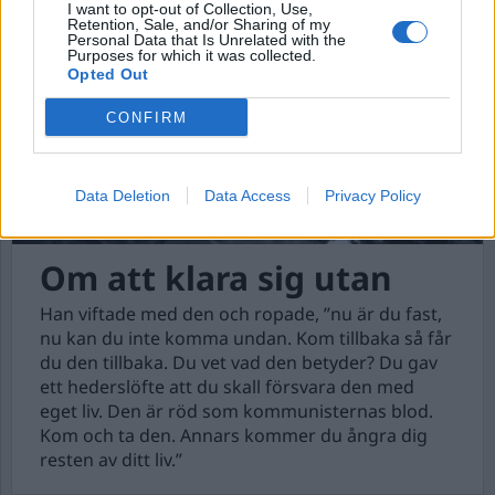
I want to opt-out of Collection, Use,
Retention, Sale, and/or Sharing of my
Personal Data that Is Unrelated with the
Purposes for which it was collected.
Opted Out
CONFIRM
Data Deletion
Data Access
Privacy Policy
Om att klara sig utan
Han viftade med den och ropade, ”nu är du fast,
nu kan du inte komma undan. Kom tillbaka så får
du den tillbaka. Du vet vad den betyder? Du gav
ett hederslöfte att du skall försvara den med
eget liv. Den är röd som kommunisternas blod.
Kom och ta den. Annars kommer du ångra dig
resten av ditt liv.”