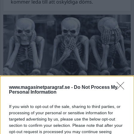
kommer leda till att oskyldiga döms.
Kommer isoleringen att
www.magasinetparagraf.se -
Do Not Process My
Personal Information
bli total?
Sveriges senaste regering ser inga behov för
If you wish to opt-out of the sale, sharing to third parties, or
medborgarna att kommunicera. Bäst är tydligen
processing of your personal or sensitive information for
targeted advertising by us, please use the below opt-out
om alla sitter på sin kammare och funderar på
section to confirm your selection. Please note that after your
vad de skulle sagt om de kunnat kommunicera
opt-out request is processed you may continue seeing
med sin granne, sina barnbarn eller andra