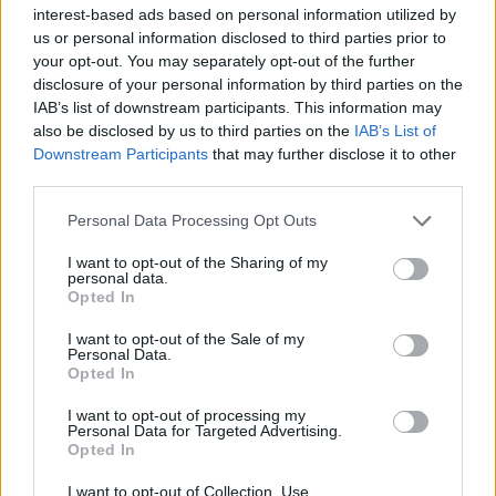
interest-based ads based on personal information utilized by
anhöriga.
us or personal information disclosed to third parties prior to
your opt-out. You may separately opt-out of the further
disclosure of your personal information by third parties on the
Nyhetssammandrag
IAB’s list of downstream participants. This information may
onsdag 8 juni 2022
also be disclosed by us to third parties on the
IAB’s List of
Downstream Participants
that may further disclose it to other
Tre poliser i Arizona lät hemlös man drunkna,
third parties.
riksdagen röstar ja till lindrigare straff för
kronvittnen och nu har drygt 700 polisstudenter
Personal Data Processing Opt Outs
börjat sin aspirantutbildning. Det är det senaste
I want to opt-out of the Sharing of my
dygnets nyhetssammandrag.
personal data.
Opted In
I want to opt-out of the Sale of my
Personal Data.
Opted In
I want to opt-out of processing my
Personal Data for Targeted Advertising.
Opted In
I want to opt-out of Collection, Use,