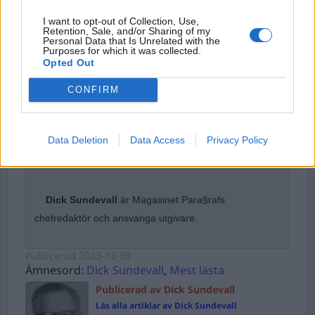
I want to opt-out of Collection, Use,
När rasisterna vinner blir alla andra
Retention, Sale, and/or Sharing of my
Personal Data that Is Unrelated with the
förlorare
Purposes for which it was collected.
Opted Out
Dela detta:
CONFIRM
Facebook
X
E-post
Data Deletion
Data Access
Privacy Policy
Stöd Para§raf – magasinet som hatas av högertrollen
Dick Sundevall
är Magasinet Para§rafs
chefredaktör och ansvariga utgivare.
Publicerad
2023-12-03
Ämnesord:
Dick Sundevall
,
Mest lästa
Publicerad av Dick Sundevall
Läs alla artiklar av Dick Sundevall