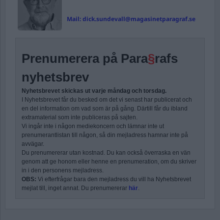
Mail:
dick.sundevall@magasinetparagraf.se
Prenumerera på Para
§
rafs
nyhetsbrev
Nyhetsbrevet skickas ut varje måndag och torsdag.
I Nyhetsbrevet får du besked om det vi senast har publicerat och
en del information om vad som är på gång. Därtill får du ibland
extramaterial som inte publiceras på sajten.
Vi ingår inte i någon mediekoncern och lämnar inte ut
prenumerantlistan till någon, så din mejladress hamnar inte på
avvägar.
Du prenumererar utan kostnad. Du kan också överraska en vän
genom att ge honom eller henne en prenumeration, om du skriver
in i den personens mejladress.
OBS:
Vi efterfrågar bara den mejladress du vill ha Nyhetsbrevet
mejlat till, inget annat. Du prenumererar
här
.