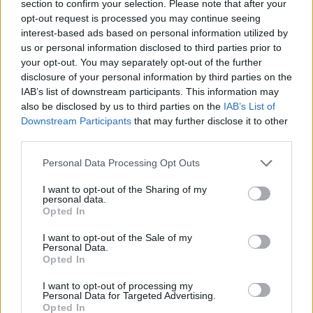
section to confirm your selection. Please note that after your
nazistiska ideologin alltjämt präglar
opt-out request is processed you may continue seeing
partiet
interest-based ads based on personal information utilized by
us or personal information disclosed to third parties prior to
Det är förjävligt – även om det inte
your opt-out. You may separately opt-out of the further
är sant
disclosure of your personal information by third parties on the
IAB’s list of downstream participants. This information may
Peter Rätz är återigen högaktuell
also be disclosed by us to third parties on the
IAB’s List of
Downstream Participants
that may further disclose it to other
Peter Rätz om Joel Kinnaman
third parties.
Petra Lund torde vara en
Personal Data Processing Opt Outs
rikspolischef i Tidölagets anda
I want to opt-out of the Sharing of my
personal data.
Vad kom först – hatet eller hatet?
Opted In
Polisen sköt honom med nio skott
I want to opt-out of the Sale of my
Personal Data.
Opted In
Dumheten och idiotin saknar
gränser
I want to opt-out of processing my
Personal Data for Targeted Advertising.
Opted In
Trippelmördaren i Stockholms City