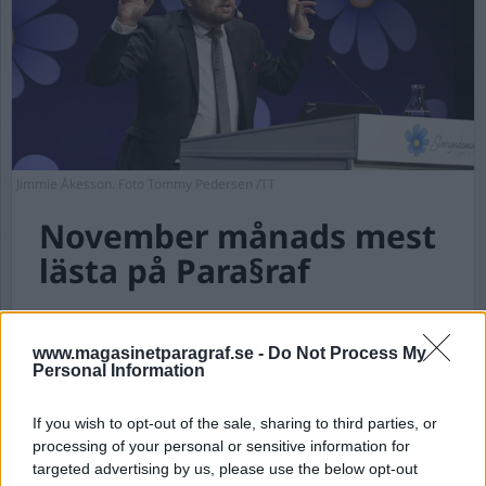
Jimmie Åkesson. Foto Tommy Pedersen /TT
November månads mest
lästa på Para§raf
Av Dick Sundevall 2023-12-03
www.magasinetparagraf.se -
Do Not Process My
Personal Information
Här är listan över november månads mest
lästa artiklar och krönikor på Magasinet
Para§raf.
If you wish to opt-out of the sale, sharing to third parties, or
processing of your personal or sensitive information for
targeted advertising by us, please use the below opt-out
Åkessons utspel visar att den