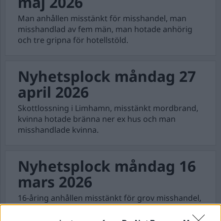
maj 2026
Man anhållen misstänkt för misshandel, man
misshandlad av fem män, man hotade anhörig
och tre gripna för hotellstöld.
Nyhetsplock måndag 27
april 2026
Skottlossning i Limhamn, misstänkt mordbrand,
kvinna hotade bränna ner ex hus och man
misshandlade kvinna.
Nyhetsplock måndag 16
mars 2026
16-åring anhållen misstänkt för grov misshandel,
barn ringde 112 – pappan gripen, man sparkade
gravid kvinna i magen och polis sköt verkanseld