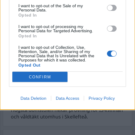
Nyhetsplock söndag 8
I want to opt-out of the Sale of my
Personal Data.
februari 2026
Opted In
I want to opt-out of processing my
Misstänkt våldtäkt på hotellrum, kvinna
Personal Data for Targeted Advertising.
fastbunden och rånad i sitt hem, busschaufför
Opted In
hotad med pistolliknande föremål och föräldrar
I want to opt-out of Collection, Use,
häktade – misstänks för grov misshandel på
Retention, Sale, and/or Sharing of my
nyfött barn.
Personal Data that Is Unrelated with the
Purposes for which it was collected.
Opted Out
Nyhetsplock onsdag 21
CONFIRM
januari 2026
Fängelse efter yxattack mot socialkontor, två
Data Deletion
Data Access
Privacy Policy
anhållna efter brott mot åldringar i Huskvarna,
Högsta domstolen nekar prövning för IS-kvinnan
och våldtäkt utomhus i Skellefteå.