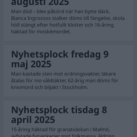
augusti 2025
Man död – blev påkörd när han bytte däck,
Bianca Ingrossos stalker döms till fängelse, skola
höll stängt efter hotfullt klotter och 16-åring
häktad för moskémordet.
Nyhetsplock fredag 9
maj 2025
Man kastade sten mot ordningsvakter, läkare
åtalas för nio våldtäkter, 62-årig man döms för
knivmord och biljakt i Stockholm.
Nyhetsplock tisdag 8
april 2025
15-åring häktad för granatväskan i Malmö,
avfyrade fyrverkerier mot folkmassa, åldring