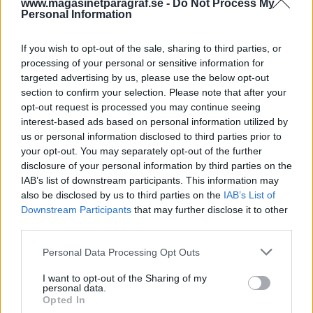
www.magasinetparagraf.se -
Do Not Process My
mot våldsam man.
Personal Information
If you wish to opt-out of the sale, sharing to third parties, or
Nyhetsplock söndag 8
processing of your personal or sensitive information for
targeted advertising by us, please use the below opt-out
mars 2026
section to confirm your selection. Please note that after your
opt-out request is processed you may continue seeing
Skottlossning i Malmö, man misshandlade och
interest-based ads based on personal information utilized by
höll kvar kvinna i lägenhet, försök till våldtäkt i
us or personal information disclosed to third parties prior to
Varberg och man skottskadad i Stockholm.
your opt-out. You may separately opt-out of the further
disclosure of your personal information by third parties on the
IAB’s list of downstream participants. This information may
Nyhetsplock tisdag 3
also be disclosed by us to third parties on the
IAB’s List of
mars 2026
Downstream Participants
that may further disclose it to other
third parties.
Dödsfall på häkte i Nyköping, explosion vid port i
flerfamiljshus i Stockholm, tonårspojkar hotade
Personal Data Processing Opt Outs
av man med vapenliknande föremål och förrymd
I want to opt-out of the Sharing of my
dansk mördare gripen.
personal data.
Opted In