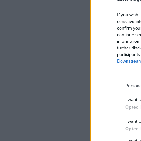
If you wish 
sensitive in
confirm you
continue se
information 
further disc
participants
Downstream 
Persona
I want t
Opted 
I want t
Opted 
I want 