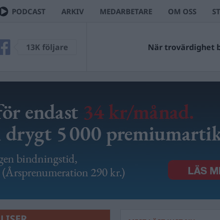
PODCAST
ARKIV
MEDARBETARE
OM OSS
S
13K följare
När trovärdighet bl
LISER