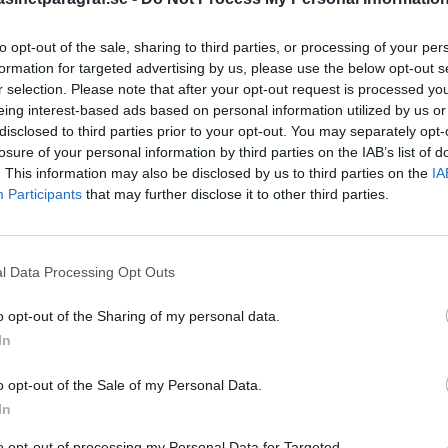
to opt-out of the sale, sharing to third parties, or processing of your per
formation for targeted advertising by us, please use the below opt-out s
STÖD OSS
r selection. Please note that after your opt-out request is processed y
Stöd Para§rafs bevakning av
eing interest-based ads based on personal information utilized by us or
disclosed to third parties prior to your opt-out. You may separately opt-
losure of your personal information by third parties on the IAB’s list of
. This information may also be disclosed by us to third parties on the
IA
PRENUMERERA PÅ PARA§R
Participants
that may further disclose it to other third parties.
l Data Processing Opt Outs
ÄMNESORD
o opt-out of the Sharing of my personal data.
A
Anders Cardell
In
Advokat
Magnusson
Brottslig
o opt-out of the Sale of my Personal Data.
Carlsson
Börje R P
In
Dick Sun
Demokrati
to opt-out of processing my Personal Data for Targeted