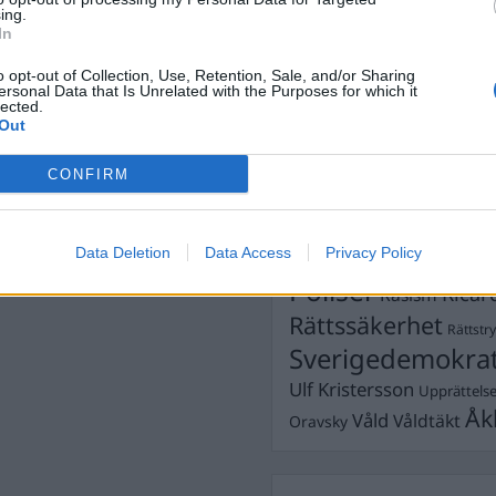
ing.
Dömda
In
Donald Trump
Fängelse
Förhör
Grov m
o opt-out of Collection, Use, Retention, Sale, and/or Sharing
ersonal Data that Is Unrelated with the Purposes for which it
Jimmie Åkesson
Kokainmå
lected.
Kriminalvården
Out
Kri
Lagar
Michael Pålss
CONFIRM
Misshandel
Moderater
Mordförsök
Nilsson-Lar
Pol
Data Deletion
Data Access
Privacy Policy
Petter Inedahl
Silventoinen
Poliser
Ricar
Rasism
Rättssäkerhet
Rättstr
Sverigedemokra
Ulf Kristersson
Upprättels
Åk
Våld
Våldtäkt
Oravsky