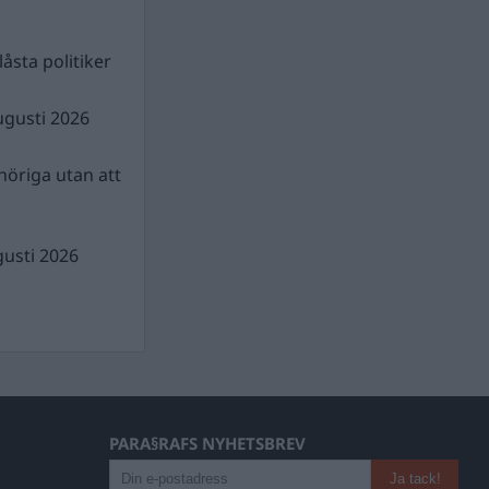
åsta politiker
ugusti 2026
nhöriga utan att
gusti 2026
PARA§RAFS NYHETSBREV