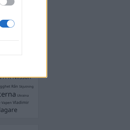
Ebba Busch
isshandel
Israel
let
stdemokraterna
on
Mord
na
ancuent
Nina
isen
d A R Nilsson
ygghet
Rån
Skjutning
terna
Ukraina
Vladimir
e
Vapen
lagare