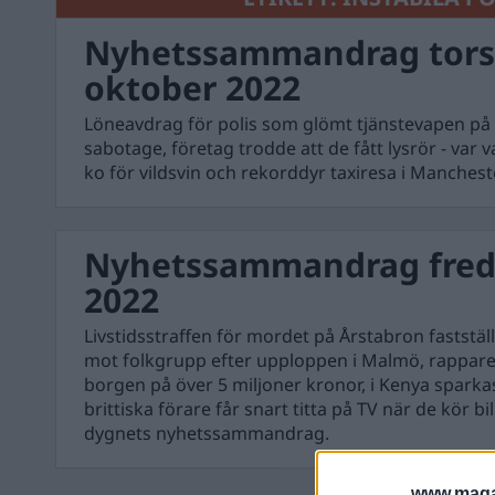
Nyhetssammandrag tors
oktober 2022
Löneavdrag för polis som glömt tjänstevapen på t
sabotage, företag trodde att de fått lysrör - var 
ko för vildsvin och rekorddyr taxiresa i Manchest
Nyhetssammandrag freda
2022
Livstidsstraffen för mordet på Årstabron faststä
mot folkgrupp efter upploppen i Malmö, rappare
borgen på över 5 miljoner kronor, i Kenya sparka
brittiska förare får snart titta på TV när de kör bi
dygnets nyhetssammandrag.
www.magas