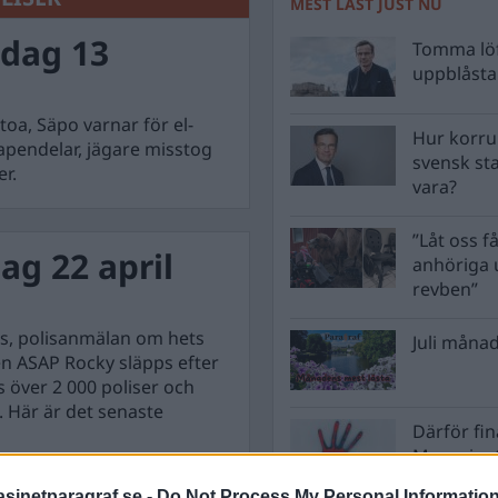
MEST LÄST JUST NU
dag 13
Tomma löf
uppblåsta 
oa, Säpo varnar för el-
Hur korru
vapendelar, jägare misstog
svensk st
er.
vara?
”Låt oss få
g 22 april
anhöriga u
revben”
lls, polisanmälan om hets
Juli månad
n ASAP Rocky släpps efter
s över 2 000 poliser och
l. Här är det senaste
Därför fi
Magasinet
Nordkore
inetparagraf.se -
Do Not Process My Personal Informatio