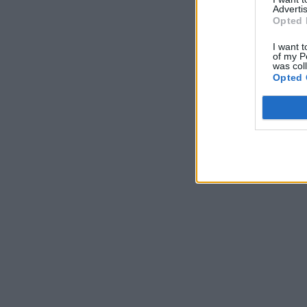
Advertis
Opted 
I want t
of my P
was col
Opted 