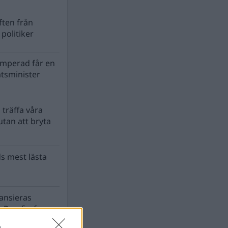
ten från
politiker
mperad får en
atsminister
 träffa våra
tan att bryta
s mest lästa
nansieras
 Para§raf av
a
n