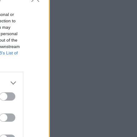
sonal or
ection to
ou may
 högerextremismen
 personal
out of the
 downstream
B’s List of
AFS NYHETSBREV
ndreas
Börje
het
 Carlsson
devall