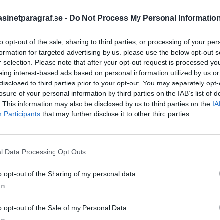
inetparagraf.se -
Do Not Process My Personal Informatio
STÖD OSS
to opt-out of the sale, sharing to third parties, or processing of your per
formation for targeted advertising by us, please use the below opt-out s
Stöd Para§rafs bevakning av
r selection. Please note that after your opt-out request is processed y
eing interest-based ads based on personal information utilized by us or
?
disclosed to third parties prior to your opt-out. You may separately opt-
PRENUMERERA PÅ PARA§R
losure of your personal information by third parties on the IAB’s list of
d. Ofta handlar det om att
. This information may also be disclosed by us to third parties on the
IA
resserad. Andra gånger,
Participants
that may further disclose it to other third parties.
mt. Helt fel. Jag undrar
ÄMNESORD
l Data Processing Opt Outs
A
Anders Cardell
Advokat
o opt-out of the Sharing of my personal data.
Magnusson
Brottslig
In
Carlsson
Börje R P
o opt-out of the Sale of my Personal Data.
Dick Sun
Demokrati
In