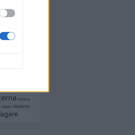
Ebba Busch
isshandel
Israel
let
stdemokraterna
on
Mord
na
ancuent
Nina
isen
d A R Nilsson
ygghet
Rån
Skjutning
terna
Ukraina
Vladimir
e
Vapen
lagare