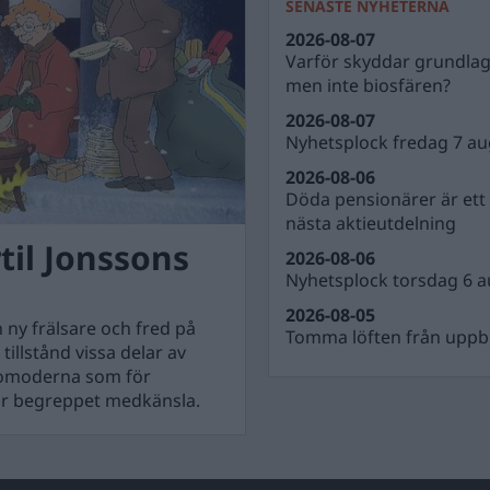
SENASTE NYHETERNA
2026-08-07
Varför skyddar grundla
men inte biosfären?
2026-08-07
Nyhetsplock fredag 7 au
2026-08-06
Döda pensionärer är ett b
nästa aktieutdelning
til Jonssons
2026-08-06
Nyhetsplock torsdag 6 a
2026-08-05
 ny frälsare och fred på
Tomma löften från uppbl
illstånd vissa delar av
t omoderna som för
k är begreppet medkänsla.