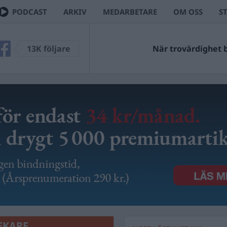
PODCAST
ARKIV
MEDARBETARE
OM OSS
S
13K följare
När trovärdighet bl
EKARE