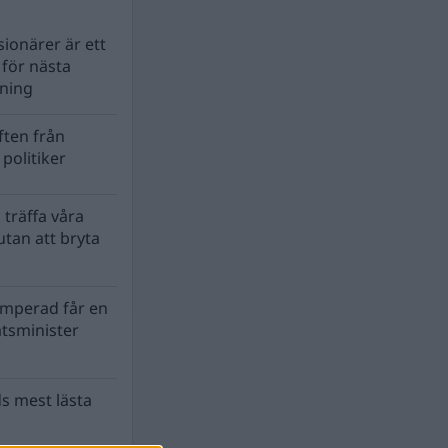
ionärer är ett
s för nästa
lning
ten från
politiker
 träffa våra
tan att bryta
mperad får en
atsminister
s mest lästa