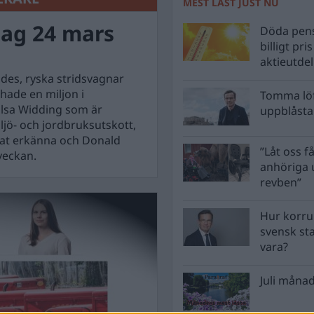
MEST LÄST JUST NU
ag 24 mars
Döda pens
billigt pri
aktieutde
des, ryska stridsvagnar
 hade en miljon i
Tomma löf
Elsa Widding som är
uppblåsta 
ljö- och jordbruksutskott,
jat erkänna och Donald
”Låt oss få
veckan.
anhöriga u
revben”
Hur korru
svensk st
vara?
Juli månad