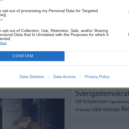
Dömda
Donald Trump
to opt-out of processing my Personal Data for Targeted
ing.
Fängelse
Förhör
Grov m
In
Jimmie Åkesson
Kokainmå
o opt-out of Collection, Use, Retention, Sale, and/or Sharing
Kriminalvården
Kri
ersonal Data that Is Unrelated with the Purposes for which it
lected.
Lagar
Michael Pålss
Out
Misshandel
Moderater
CONFIRM
Mordförsök
Nilsson-Lar
Pol
Petter Inedahl
Silventoinen
 det må väl vara dem
Poliser
Ricar
Rasism
et drabbar ju ingen annan
Data Deletion
Data Access
Privacy Policy
Rättssäkerhet
Rättstr
Sverigedemokra
Ulf Kristersson
Upprättels
Åk
Våld
Våldtäkt
Oravsky