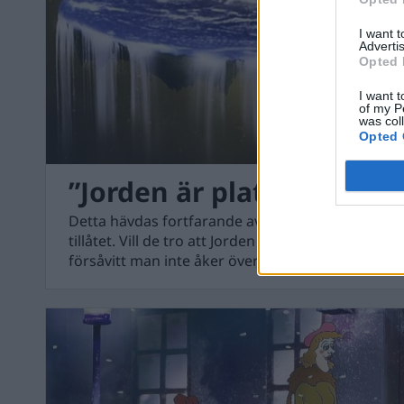
I want 
Advertis
Opted 
I want t
of my P
was col
Opted 
”Jorden är platt”
Detta hävdas fortfarande av vissa människor och
tillåtet. Vill de tro att Jorden är platt så okay, d
försåvitt man inte åker över kanten?