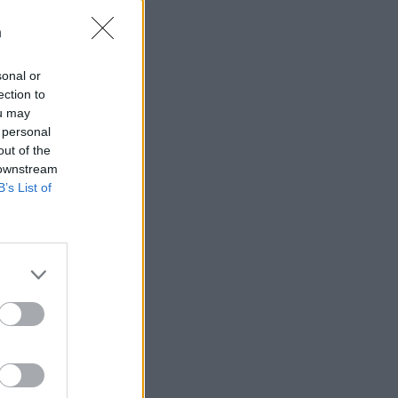
n
sonal or
ection to
 högerextremismen
ou may
 personal
out of the
AFS NYHETSBREV
 downstream
B’s List of
ndreas
Börje
het
 Carlsson
devall