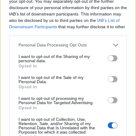
your opt-out. You may separately opt-out of the further
inleds där alla medel är tillåtna för att hitta
disclosure of your personal information by third parties on the
gärningsmannen.
IAB’s list of downstream participants. This information may
also be disclosed by us to third parties on the
IAB’s List of
Downstream Participants
that may further disclose it to other
third parties.
Personal Data Processing Opt Outs
I want to opt-out of the Sharing of my
personal data.
Opted In
I want to opt-out of the Sale of my
Personal Data.
Opted In
Varför hatar många
I want to opt-out of processing my
Personal Data for Targeted Advertising.
svenska flaggan och
Opted In
nationalismen?
I want to opt-out of Collection, Use,
Retention, Sale, and/or Sharing of my
Allt fler personer förknippar svenska flaggan
Personal Data that Is Unrelated with the
Purposes for which it was collected.
med rasism och ser nationalism som något