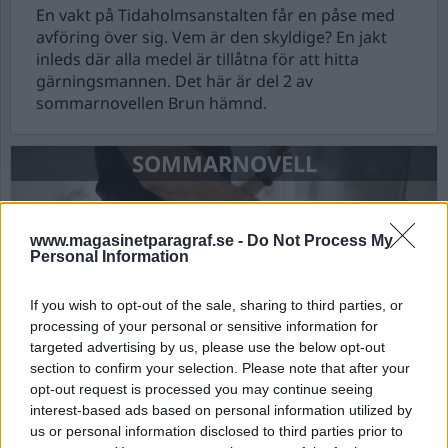
En vakt på Tidaholmsanstalten får en påse med
avföring över sig. Vem är den skyldige? En jakt
inleds där alla medel är tillåtna för att hitta
gärningsmannen. Det här är del 2 av
sommarnovellen Brun hämnd.
SOMMARNOVELL
www.magasinetparagraf.se -
Do Not Process My
Personal Information
If you wish to opt-out of the sale, sharing to third parties, or
processing of your personal or sensitive information for
targeted advertising by us, please use the below opt-out
section to confirm your selection. Please note that after your
Brun hämnd
opt-out request is processed you may continue seeing
interest-based ads based on personal information utilized by
En vakt på Tidaholmsanstalten får en påse med
us or personal information disclosed to third parties prior to
avföring över sig. Vem är den skyldige? En jakt