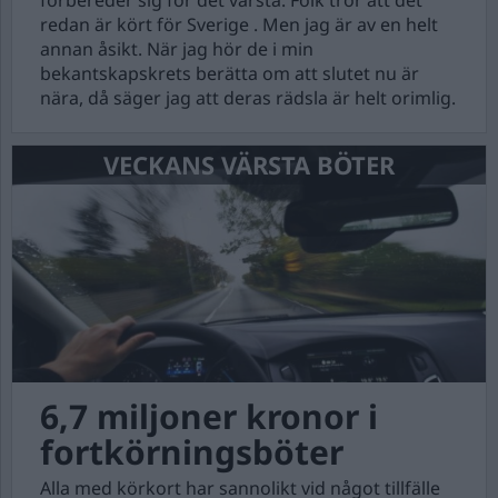
förbereder sig för det värsta. Folk tror att det
redan är kört för Sverige . Men jag är av en helt
annan åsikt. När jag hör de i min
bekantskapskrets berätta om att slutet nu är
nära, då säger jag att deras rädsla är helt orimlig.
VECKANS VÄRSTA BÖTER
6,7 miljoner kronor i
fortkörningsböter
Alla med körkort har sannolikt vid något tillfälle