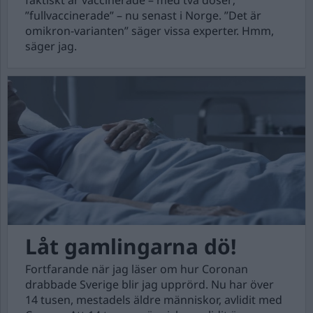
faktiskt är vaccinerade – med två doser;
”fullvaccinerade” – nu senast i Norge. ”Det är
omikron-varianten” säger vissa experter. Hmm,
säger jag.
Låt gamlingarna dö!
Fortfarande när jag läser om hur Coronan
drabbade Sverige blir jag upprörd. Nu har över
14 tusen, mestadels äldre människor, avlidit med