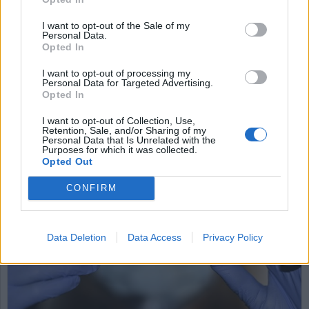
fokus?
I want to opt-out of the Sale of my
Personal Data.
Jag har jobbat nästan ett halvt sekel i
Opted In
verkstadsindustrin. Där är vårt fokus att få ut
varor ur verkstadsporten som våra kunder är
I want to opt-out of processing my
Personal Data for Targeted Advertising.
villiga att betala för. Dessutom krävs det att man
Opted In
är lönsam. I princip gäller samma sak i en
kommunal förvaltning. Bästa möjliga vård, skola
I want to opt-out of Collection, Use,
Retention, Sale, and/or Sharing of my
och omsorg till bästa möjliga
Personal Data that Is Unrelated with the
kostnadseffektivitet. Men hur är det i kyrkan?
Purposes for which it was collected.
Opted Out
CONFIRM
Data Deletion
Data Access
Privacy Policy