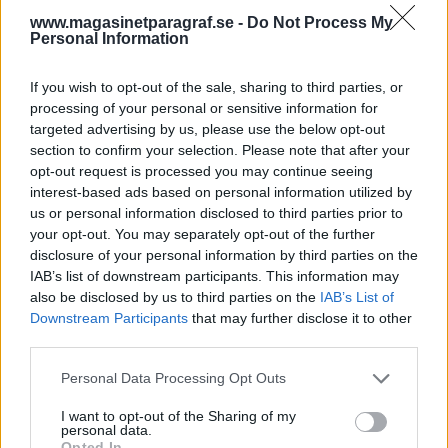
vaccinpass eller inte" av Michael Pålsson. Den var
www.magasinetparagraf.se -
Do Not Process My
så grund att jag betraktar den som en
Personal Information
knävecksreaktion utifrån mediaindoktrinerad
rädsla. Rädda människor är farliga människor,
If you wish to opt-out of the sale, sharing to third parties, or
som definitivt inte mäktar med en vettig
processing of your personal or sensitive information for
riskbedömning, finns t.o.m forskning som visar
targeted advertising by us, please use the below opt-out
att människor som agerar utifrån rädsla inte ens
section to confirm your selection. Please note that after your
kan räkna procent, oavsett utbildningsnivå!
opt-out request is processed you may continue seeing
interest-based ads based on personal information utilized by
us or personal information disclosed to third parties prior to
your opt-out. You may separately opt-out of the further
disclosure of your personal information by third parties on the
IAB’s list of downstream participants. This information may
also be disclosed by us to third parties on the
IAB’s List of
Downstream Participants
that may further disclose it to other
third parties.
Personal Data Processing Opt Outs
I want to opt-out of the Sharing of my
personal data.
Har Svenska kyrkan rätt
Opted In