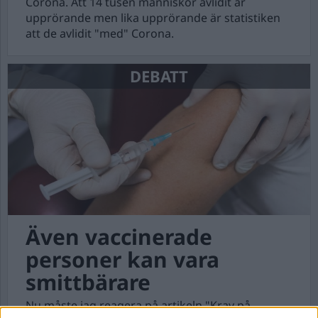
Corona. Att 14 tusen människor avlidit är
upprörande men lika upprörande är statistiken
att de avlidit "med" Corona.
DEBATT
Även vaccinerade
personer kan vara
smittbärare
Nu måste jag reagera på artikeln "Krav på