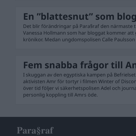
En ”blattesnut” som blo
Det blir förändringar på Para§raf den närmaste t
Vanessa Hollmann som har bloggat kommer att gå 
krönikor. Medan ungdomspolisen Calle Paulsson
Fem snabba frågor till 
I skuggan av den egyptiska kampen på Befrielseto
aktivisten Amr för tortyr i filmen Winter of Disco
över tid följer vi säkerhetspolisen Adel och jour
personlig koppling till Amrs öde.