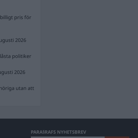
illigt pris för
ugusti 2026
åsta politiker
ugusti 2026
nhöriga utan att
PARA§RAFS NYHETSBREV