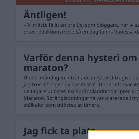
Äntligen!
– Vi måste få in en bra tjej som bloggare, har vi
efter redaktionsmöte.Så en dag fanns Vanessa dä
Varför denna hysteri om
maraton?
Under måndagen inträffade en ytterst tragisk h
jag tror att ingen av oss missat. Under ett mara
deltagare utlöstes två sprängladdningar precis 
Maraton. Sprängladdningarna var placerade i tr
stålkulor som utlöstes av timers.
Jag fick ta plats