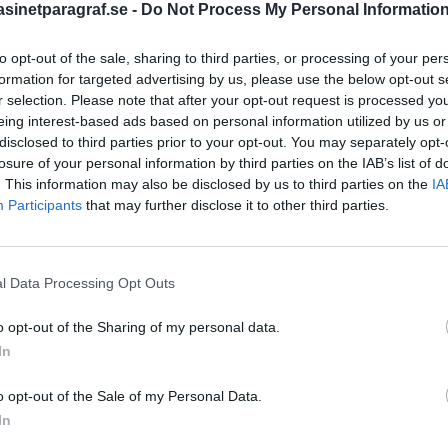
en. Då är det slut på
inetparagraf.se -
Do Not Process My Personal Informatio
ppräckning som gäller. Då
d maffian, annorlunda
to opt-out of the sale, sharing to third parties, or processing of your per
om ersätts med
STÖD OSS
formation for targeted advertising by us, please use the below opt-out s
rabbarna Nietzsche och
r selection. Please note that after your opt-out request is processed y
Stöd Para§rafs bevakning av
eing interest-based ads based on personal information utilized by us or
disclosed to third parties prior to your opt-out. You may separately opt-
losure of your personal information by third parties on the IAB’s list of
. This information may also be disclosed by us to third parties on the
IA
PRENUMERERA PÅ PARA§R
Participants
that may further disclose it to other third parties.
jag kokar inombords. Vi har
här laget men ligger
a hatet mot kvinnor. Hatet
l Data Processing Opt Outs
emmen och framförallt på
ÄMNESORD
o opt-out of the Sharing of my personal data.
A
Anders Cardell
Advokat
In
Magnusson
Brottslig
o opt-out of the Sale of my Personal Data.
Carlsson
Börje R P
In
Dick Sun
sjobb men förföljde Daniel
Demokrati