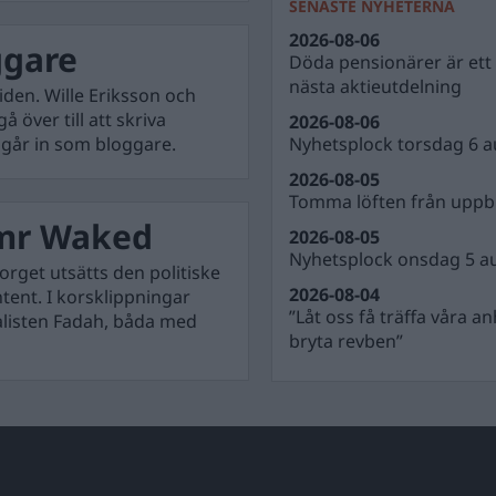
SENASTE NYHETERNA
2026-08-06
ggare
Döda pensionärer är ett b
nästa aktieutdelning
iden. Wille Eriksson och
över till att skriva
2026-08-06
 går in som bloggare.
Nyhetsplock torsdag 6 a
2026-08-05
Tomma löften från uppbl
Amr Waked
2026-08-05
Nyhetsplock onsdag 5 a
rget utsätts den politiske
2026-08-04
ntent. I korsklippningar
”Låt oss få träffa våra a
nalisten Fadah, båda med
bryta revben”