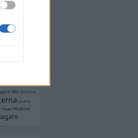
Ebba Busch
isshandel
Israel
let
stdemokraterna
on
Mord
na
ancuent
Nina
isen
d A R Nilsson
ygghet
Rån
Skjutning
terna
Ukraina
Vladimir
e
Vapen
lagare