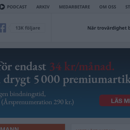
PODCAST
ARKIV
MEDARBETARE
OM OSS
S
13K följare
När trovärdighet bl
LMANN