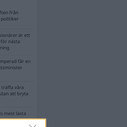
ten från
politiker
ionärer är ett
s för nästa
lning
mperad får en
atsminister
 träffa våra
tan att bryta
s mest lästa