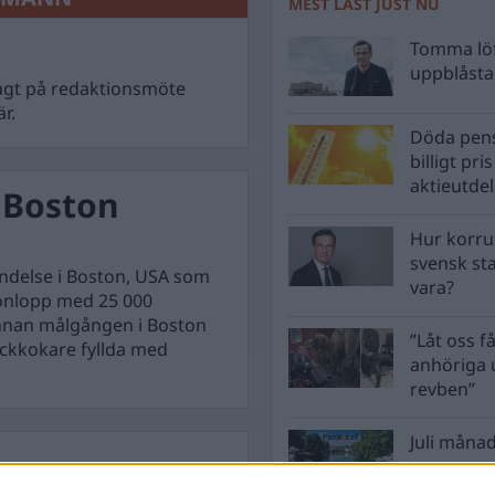
MEST LÄST JUST NU
Tomma löf
uppblåsta 
 sagt på redaktionsmöte
r.
Döda pens
billigt pri
aktieutde
 Boston
Hur korru
svensk st
ändelse i Boston, USA som
vara?
tonlopp med 25 000
innan målgången i Boston
”Låt oss få
yckkokare fyllda med
anhöriga u
revben”
Juli månad