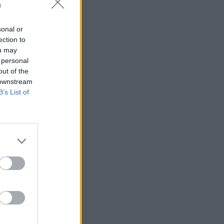
n
sonal or
ection to
ou may
 rättssäkerheten
 personal
out of the
 downstream
B’s List of
AFS NYHETSBREV
ndreas
Börje
het
 Carlsson
devall