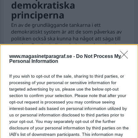
demokratiska
principerna
En av de grundläggande tankarna i ett
demokratiskt system är att de som påverkas av
politiken också ska kunna ha något att säga till
om den. Det är rimligt och det ger demokratin
och politiska beslut den legitimitet som krävs för
www.magasinetparagraf.se -
Do Not Process My
att vi människor ska acceptera besluten, även när
Personal Information
vi inte håller med. Det finns liksom en
överenskommen ordning och någon annan gång
If you wish to opt-out of the sale, sharing to third parties, or
kanske besluten går vår väg.
processing of your personal or sensitive information for
targeted advertising by us, please use the below opt-out
section to confirm your selection. Please note that after your
opt-out request is processed you may continue seeing
interest-based ads based on personal information utilized by
us or personal information disclosed to third parties prior to
your opt-out. You may separately opt-out of the further
disclosure of your personal information by third parties on the
IAB’s list of downstream participants. This information may