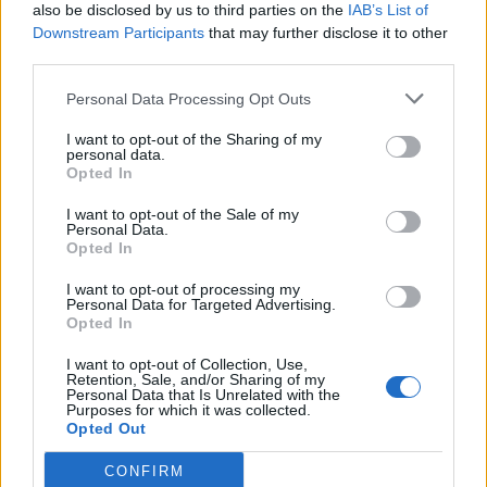
also be disclosed by us to third parties on the
IAB’s List of
Downstream Participants
that may further disclose it to other
third parties.
Får man säga att
Personal Data Processing Opt Outs
dumskallar är dumma i
I want to opt-out of the Sharing of my
personal data.
huvudet?
Opted In
Får man säga att de är dumma i huvudet som
I want to opt-out of the Sale of my
även den här gången tänker rösta på Donald
Personal Data.
Opted In
Trump, trots alla uppenbara lögner från hans
sida och hur katastrofalt han har hanterat
I want to opt-out of processing my
Coronan? Eller måste man som många medier
Personal Data for Targeted Advertising.
Opted In
väljer att göra, istället slira och föra fram att
"Trump har sin väljarbas bland lågutbildade på
I want to opt-out of Collection, Use,
den amerikanska landsbygden"?
Retention, Sale, and/or Sharing of my
Personal Data that Is Unrelated with the
Purposes for which it was collected.
Opted Out
CONFIRM