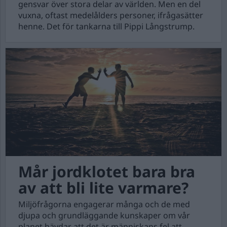
gensvar över stora delar av världen. Men en del
vuxna, oftast medelålders personer, ifrågasätter
henne. Det för tankarna till Pippi Långstrump.
Mår jordklotet bara bra
av att bli lite varmare?
Miljöfrågorna engagerar många och de med
djupa och grundläggande kunskaper om vår
planet hävdar att det är människans fel att