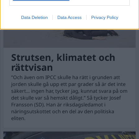
Data Deletion
Data Access
Privacy Policy
Strutsen, klimatet och
rättvisan
”Och även om IPCC skulle ha rätt i grunden att
jorden skulle gå upp ett par grader så är det inte
säkert... ingen har, tycker jag, kunnat svara på om
det skulle var så hemskt dåligt.” Så tycker Josef
Fransson (SD). Han är riksdagsledamot i
näringsutskottet och en del av den politiska
eliten.