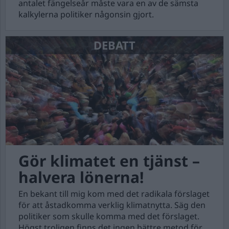
antalet fängelseår måste vara en av de sämsta
kalkylerna politiker någonsin gjort.
DEBATT
Gör klimatet en tjänst –
halvera lönerna!
En bekant till mig kom med det radikala förslaget
för att åstadkomma verklig klimatnytta. Säg den
politiker som skulle komma med det förslaget.
Högst troligen finns det ingen bättre metod för