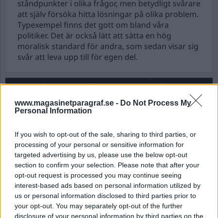
ståndpunkter i olika frågor, men betydligt svårare
att själv försöka hitta lösningar på olika problem.
Typexempel finns det gott om bland våra
politiker. Det är också lätt att sätta en hög
moralisk standard för andra, som sedan visar sig
svår att leva upp till för egen del.
www.magasinetparagraf.se -
Do Not Process My
Personal Information
If you wish to opt-out of the sale, sharing to third parties, or
processing of your personal or sensitive information for
targeted advertising by us, please use the below opt-out
section to confirm your selection. Please note that after your
opt-out request is processed you may continue seeing
interest-based ads based on personal information utilized by
Våra svenska offer
us or personal information disclosed to third parties prior to
your opt-out. You may separately opt-out of the further
Systemkollaps. Varför ska jag behöva se en
disclosure of your personal information by third parties on the