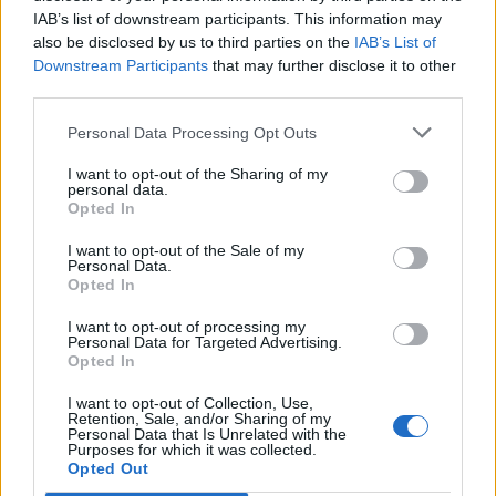
massa romer och annat löst folk som tigger
IAB’s list of downstream participants. This information may
utanför ICA? Det är förnedrande. För mig. Det
also be disclosed by us to third parties on the
IAB’s List of
borde förbjudas. Och alla dessa pride-parader,
Downstream Participants
that may further disclose it to other
glada människor och färgglada flaggor. Jag är
third parties.
inte bög. Det är inte rimligt att mina ögon ska
utsättas för denna frestelse. Jag kan ju bli
Personal Data Processing Opt Outs
likadan!
I want to opt-out of the Sharing of my
personal data.
Opted In
I want to opt-out of the Sale of my
Personal Data.
Opted In
I want to opt-out of processing my
Personal Data for Targeted Advertising.
Opted In
I want to opt-out of Collection, Use,
Retention, Sale, and/or Sharing of my
Personal Data that Is Unrelated with the
Purposes for which it was collected.
Hoppas att vi snart dör!
Opted Out