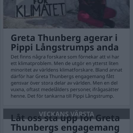
Greta Thunberg agerar i
Pippi Långstrumps anda
Det finns några forskare som förnekar att vi har
ett klimatproblem. Men de utgör en ytterst liten
minoritet av världens klimatforskare. Bland annat
därför har Greta Thunbergs engagemang fått
gensvar över stora delar av världen. Men en del
vuxna, oftast medelålders personer, ifrågasätter
henne. Det för tankarna till Pippi Långstrump.
VECKANS VÄRSTA
Låt oss stå upp för Greta
Thunbergs engagemang