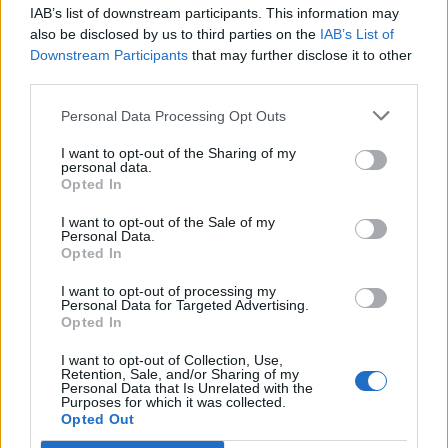
IAB’s list of downstream participants. This information may
also be disclosed by us to third parties on the
IAB’s List of
Verkligheten i fängelse
Downstream Participants
that may further disclose it to other
third parties.
Ofta hör man att det daltas med oss fångar. Men
denna åsikt bygger oftast på att de som klagar
Personal Data Processing Opt Outs
inte vet hur livet i fängelse egentligen är. Jag kan
I want to opt-out of the Sharing of my
berätta.
personal data.
Opted In
Ge frigivna fångar jobb
I want to opt-out of the Sale of my
Personal Data.
Opted In
Under senare år har möjligheten för arbetsgivare
att begära ut en registerkontroll från
I want to opt-out of processing my
Personal Data for Targeted Advertising.
arbetssökande ökat. Det kan leda till ökad
Opted In
brottslighet.
I want to opt-out of Collection, Use,
Retention, Sale, and/or Sharing of my
Personal Data that Is Unrelated with the
Utanför mitt galler
Purposes for which it was collected.
Opted Out
Under flera år har jag nu haft samma vy från min