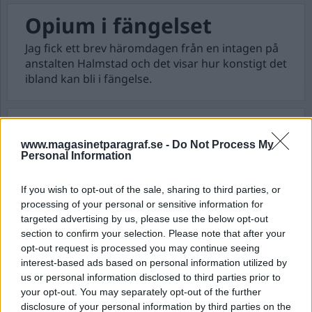
Opium i fängelset
Jag fick ett brev häromdagen från en intagen på
anstalten Halmstad och det visar hur konstigt det
ibland kan bli i fängelse.
Att vara dömd till livstid
www.magasinetparagraf.se -
Do Not Process My
Att avtjäna ett livstidsstraff är inget man kan
Personal Information
förstå förrän man själv har upplevt det, men jag
ska ändå försöka ge min bild.
If you wish to opt-out of the sale, sharing to third parties, or
processing of your personal or sensitive information for
targeted advertising by us, please use the below opt-out
Husdjur i fängelse
section to confirm your selection. Please note that after your
opt-out request is processed you may continue seeing
Varje år återkommer ett antal änder till flera
interest-based ads based on personal information utilized by
anstalter runt om i Sverige. För vissa
us or personal information disclosed to third parties prior to
långtidsdömda har de blivit som
your opt-out. You may separately opt-out of the further
familjemedlemmar.
disclosure of your personal information by third parties on the