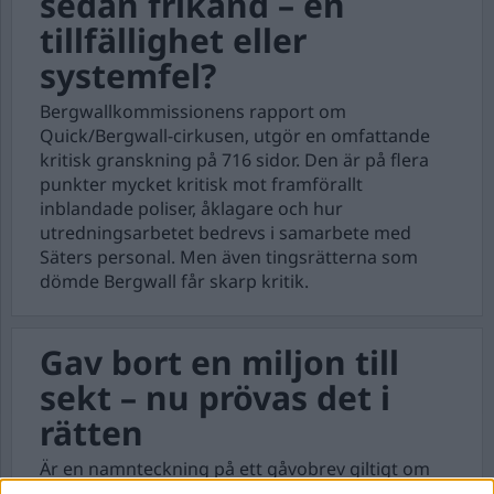
sedan frikänd – en
tillfällighet eller
systemfel?
Bergwallkommissionens rapport om
Quick/Bergwall-cirkusen, utgör en omfattande
kritisk granskning på 716 sidor. Den är på flera
punkter mycket kritisk mot framförallt
inblandade poliser, åklagare och hur
utredningsarbetet bedrevs i samarbete med
Säters personal. Men även tingsrätterna som
dömde Bergwall får skarp kritik.
Gav bort en miljon till
sekt – nu prövas det i
rätten
Är en namnteckning på ett gåvobrev giltigt om
man har varit under påtryckning från en sekt?