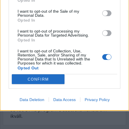
Opted In
Vem blir ny chef för den svenska
säkerhetspolisen, SÄPO? Skvallret i polishusets
I want to opt-out of the Sale of my
Personal Data.
och justitiedepartementets korridor är bitvis
Opted In
skrämmande.
I want to opt-out of processing my
Personal Data for Targeted Advertising.
Opted In
Mord utan lik
I want to opt-out of Collection, Use,
Då och då blir någon åtalad för mord utan att
Retention, Sale, and/or Sharing of my
Personal Data that Is Unrelated with the
polisen har hittat något lik. Men utan lik är det
Purposes for which it was collected.
svårt att bevisa att någon har blivit mördad.
Opted Out
CONFIRM
Porr på operan
Sitter och skriver om den grova organiserade
Data Deletion
Data Access
Privacy Policy
brottsligheten och har tv:n på i bakgrunden. Vill
se vad SVT:s program Debatt ska handla om
ikväll.