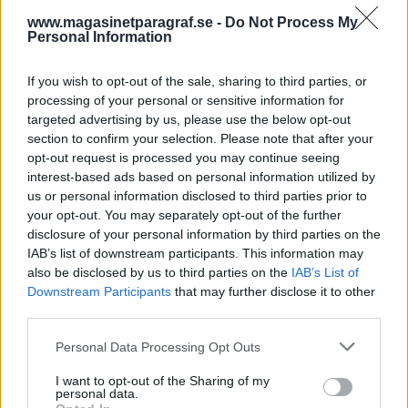
Frågan har för första gången tagits upp till
www.magasinetparagraf.se -
Do Not Process My
Personal Information
rättslig prövning vid en rättegång i Nyköping. Två
avhoppade medlemmar vill få ett gåvobrev
upphävt med hänvändelse till att de varit under
If you wish to opt-out of the sale, sharing to third parties, or
så stark påverkan och varit så rädda för sektens
processing of your personal or sensitive information for
ledare att de inte hade något annat val än att
targeted advertising by us, please use the below opt-out
skriva på.
section to confirm your selection. Please note that after your
opt-out request is processed you may continue seeing
interest-based ads based on personal information utilized by
Knutby del 8: Blev även
us or personal information disclosed to third parties prior to
your opt-out. You may separately opt-out of the further
Heléne mördad?
disclosure of your personal information by third parties on the
IAB’s list of downstream participants. This information may
Det var med Knutby Filadelfia församling som
also be disclosed by us to third parties on the
IAB’s List of
med Helge Fossmo – vid hans första hustru,
Downstream Participants
that may further disclose it to other
Helénes död, gick församlingen sönder. Men den
third parties.
hade spårat ur redan innan dess.
Personal Data Processing Opt Outs
Ny SÄPO-chef
I want to opt-out of the Sharing of my
personal data.