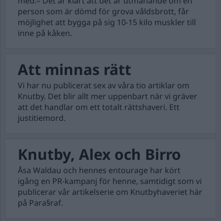
med:– Det är klart att det är utmanande om en
person som är dömd för grova våldsbrott, får
möjlighet att bygga på sig 10-15 kilo muskler till
inne på kåken.
Att minnas rätt
Vi har nu publicerat sex av våra tio artiklar om
Knutby. Det blir allt mer uppenbart när vi gräver
att det handlar om ett totalt rättshaveri. Ett
justitiemord.
Knutby, Alex och Birro
Åsa Waldau och hennes entourage har kört
igång en PR-kampanj för henne, samtidigt som vi
publicerar vår artikelserie om Knutbyhaveriet här
på Para§raf.