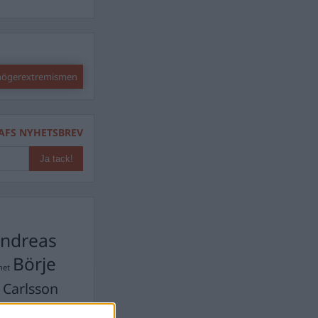
 högerextremismen
AFS NYHETSBREV
ndreas
Börje
het
 Carlsson
devall