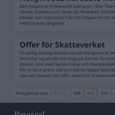
Den tyngsta av Hollywoods bad guys – Dan ”Danny
rånare, mördare och fånge på filmduken. Som för
hämtar han inspiration från sitt tidigare liv och
mest ökända fängelser.
Offer för Skatteverket
En vanlig onsdag klockan sex på morgonen är i
förväntar sig att det ska ringa på dörren. Än min
polisen, som med barska miner och skarpladdade
Det är dock precis vad som hände Seppo Kesti de
utan att veta om det fallit i onåd hos Skatteverket
Sidnumrering
Sida
Sida
Sida
Sida
Föregående sida
1
…
408
409
410
för
inlägg