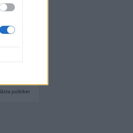
gen demokratin
gusti 2026
illigt pris för
ugusti 2026
åsta politiker