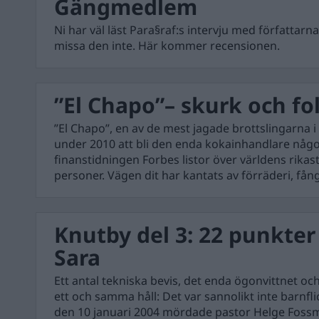
Gängmedlem
Ni har väl läst Para§raf:s intervju med författar
missa den inte. Här kommer recensionen.
”El Chapo”– skurk och fo
”El Chapo”, en av de mest jagade brottslingarna i
under 2010 att bli den enda kokainhandlare någon
finanstidningen Forbes listor över världens rikas
personer. Vägen dit har kantats av förräderi, få
Knutby del 3: 22 punkter
Sara
Ett antal tekniska bevis, det enda ögonvittnet oc
ett och samma håll: Det var sannolikt inte barnf
den 10 januari 2004 mördade pastor Helge Foss