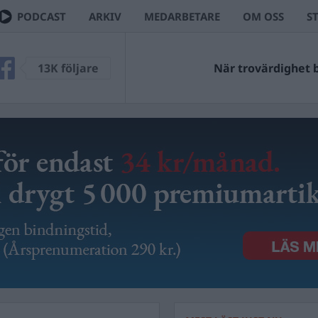
PODCAST
ARKIV
MEDARBETARE
OM OSS
S
13K följare
När trovärdighet bl