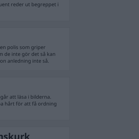
uent reder ut begreppet i
 en polis som griper
m de inte gör det så kan
gon anledning inte så.
år att läsa i bilderna.
ba hårt för att få ordning
mskurk