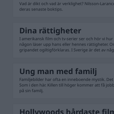
Vad är dikt och vad är verklighet? Nilsson-Laranc
deras senaste boktips.
Dina rättigheter
I amerikansk film och tv-serier ser och hör vi hur
någon läser upp hans eller hennes rättigheter. O
gripandet ogiltigförklaras. I Sverige är det av nå
Ung man med familj
Familjebilder har ofta en inneboende mystik. Det g
Som i den här. Killen till höger kommer att få job
på sin familj.
Hollywoods hårdaste fil