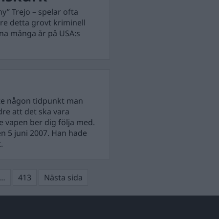
” Trejo – spelar ofta
e detta grovt kriminell
 sina många år på USA:s
nte någon tidpunkt man
dre att det ska vara
 vapen ber dig följa med.
n 5 juni 2007. Han hade
.
Sida
…
413
Nästa sida