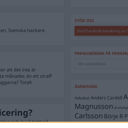
STÖD OSS
ken, Svenska hackare.
Stöd Para§rafs bevakning av
PRENUMERERA PÅ PARA§R
r att det inte är
tta månader, än ett straff
äggarna? Totalt
ÄMNESORD
A
Anders Cardell
Advokat
Magnusson
Brottslig
icering?
Carlsson
Börje R P
öya och är så trött på
Dick Sun
Demokrati