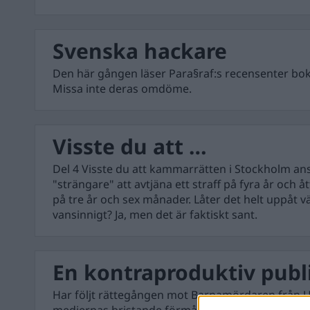
Svenska hackare
Den här gången läser Para§raf:s recensenter bo
Missa inte deras omdöme.
Visste du att …
Del 4 Visste du att kammarrätten i Stockholm anse
"strängare" att avtjäna ett straff på fyra år och å
på tre år och sex månader. Låter det helt uppåt v
vansinnigt? Ja, men det är faktiskt sant.
En kontraproduktiv publ
Har följt rättegången mot Barnamördaren från Ut