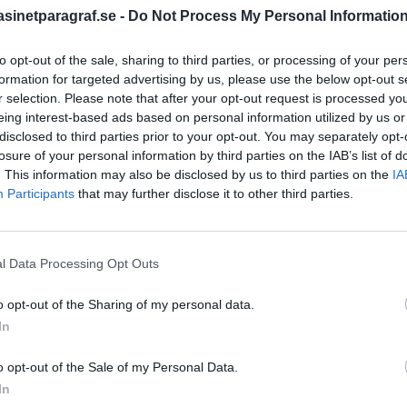
 i Barnamördarens
inetparagraf.se -
Do Not Process My Personal Informatio
Dömda
Donald Trump
Fängelse
Förhör
Grov m
to opt-out of the sale, sharing to third parties, or processing of your per
Jimmie Åkesson
formation for targeted advertising by us, please use the below opt-out s
Kokainmå
iktning
Kriminalvården
r selection. Please note that after your opt-out request is processed y
Kri
eing interest-based ads based on personal information utilized by us or
sk utveckling av
Lagar
Michael Pålss
disclosed to third parties prior to your opt-out. You may separately opt-
rter, har minskat de
losure of your personal information by third parties on the IAB’s list of
Misshandel
rade rånarna plötsligt
Moderater
. This information may also be disclosed by us to third parties on the
IA
Mordförsök
Nilsson-Lar
Participants
that may further disclose it to other third parties.
Pol
Petter Inedahl
Silventoinen
Poliser
Ricar
Rasism
Rättssäkerhet
l Data Processing Opt Outs
Rättstr
Sverigedemokra
ärksammar Para§raf. I en
o opt-out of the Sharing of my personal data.
aktör Dick Sundevall om
Ulf Kristersson
Upprättels
In
et.
Åk
Våld
Våldtäkt
Oravsky
o opt-out of the Sale of my Personal Data.
In