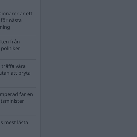
ionärer är ett
s för nästa
lning
ten från
politiker
 träffa våra
tan att bryta
mperad får en
atsminister
s mest lästa