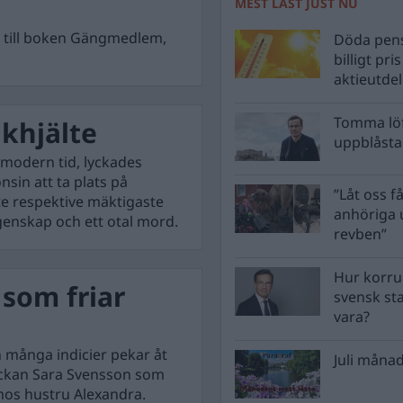
MEST LÄST JUST NU
na till boken Gängmedlem,
Döda pens
billigt pri
aktieutde
Tomma löf
lkhjälte
uppblåsta 
 modern tid, lyckades
sin att ta plats på
”Låt oss få
te respektive mäktigaste
anhöriga u
ngenskap och ett otal mord.
revben”
Hur korru
 som friar
svensk st
vara?
h många indicier pekar åt
Juli månad
lickan Sara Svensson som
mos hustru Alexandra.