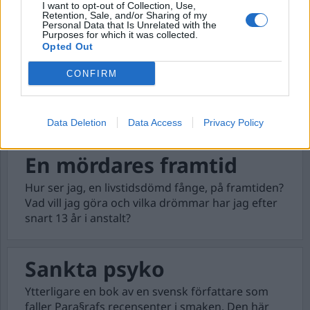
I want to opt-out of Collection, Use,
luktade.
Retention, Sale, and/or Sharing of my
Personal Data that Is Unrelated with the
Purposes for which it was collected.
Opted Out
Bloggar från cellen
CONFIRM
Att en fånge på en högsäkerhetsanstalt bloggar
hör inte till vanligheterna, men nu har
livstidsdömde Ricard A R Nilsson börjat.
Data Deletion
Data Access
Privacy Policy
En mördares framtid
Hur ser jag, en livstidsdömd fånge, på framtiden?
Vad vill jag göra och vilka drömmar har jag efter
snart 13 år i anstalt?
Sankta psyko
Ytterligare en bok av en svensk författare som
faller Para§rafs recensenter i smaken. Den här