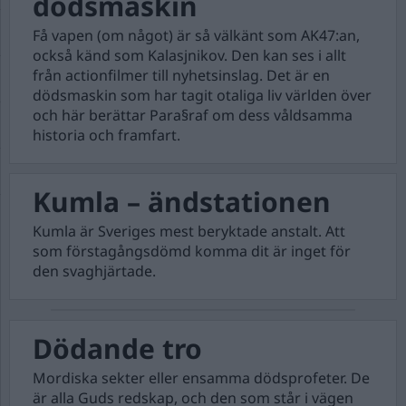
dödsmaskin
Få vapen (om något) är så välkänt som AK47:an,
också känd som Kalasjnikov. Den kan ses i allt
från actionfilmer till nyhetsinslag. Det är en
dödsmaskin som har tagit otaliga liv världen över
och här berättar Para§raf om dess våldsamma
historia och framfart.
Kumla – ändstationen
Kumla är Sveriges mest beryktade anstalt. Att
som förstagångsdömd komma dit är inget för
den svaghjärtade.
Dödande tro
Mordiska sekter eller ensamma dödsprofeter. De
är alla Guds redskap, och den som står i vägen