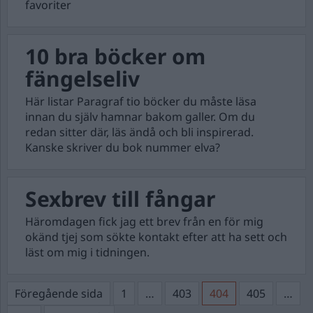
favoriter
10 bra böcker om
fängelseliv
Här listar Paragraf tio böcker du måste läsa
innan du själv hamnar bakom galler. Om du
redan sitter där, läs ändå och bli inspirerad.
Kanske skriver du bok nummer elva?
Sexbrev till fångar
Häromdagen fick jag ett brev från en för mig
okänd tjej som sökte kontakt efter att ha sett och
läst om mig i tidningen.
Sidnumrering
Sida
Sida
Sida
Sida
Föregående sida
1
…
403
404
405
…