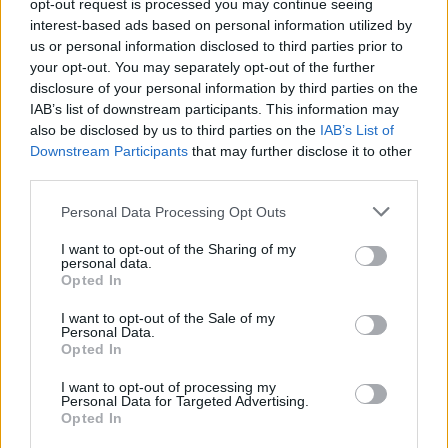
opt-out request is processed you may continue seeing
interest-based ads based on personal information utilized by
us or personal information disclosed to third parties prior to
Överbeskyddande
your opt-out. You may separately opt-out of the further
slemtomtar
disclosure of your personal information by third parties on the
IAB’s list of downstream participants. This information may
Kommunen driver aktiviteter för barn i
also be disclosed by us to third parties on the
IAB’s List of
fritidshem, lekskolor och daghem och kyrkan kör
Downstream Participants
that may further disclose it to other
hårt med sina barntimmar. Scoutförbund och
third parties.
idrottsklubbar ordnar verksamheter för barn och
studieförbunden har kurser där ungarna kan
Personal Data Processing Opt Outs
lära sig dansa, spela blockflöjt och piano.
I want to opt-out of the Sharing of my
personal data.
Opted In
Den glade mördaren
I want to opt-out of the Sale of my
Personal Data.
Opted In
Alla undrade vad det var som luktade så konstigt
ur Gustav Stålgrens lägenhet. Bekanta och
I want to opt-out of processing my
nykterhetsnämnden hade sökt honom. När
Personal Data for Targeted Advertising.
fastighetsskötaren till sist förmåddes låsa upp
Opted In
fick man förklaringen. Det var Gustav själv som