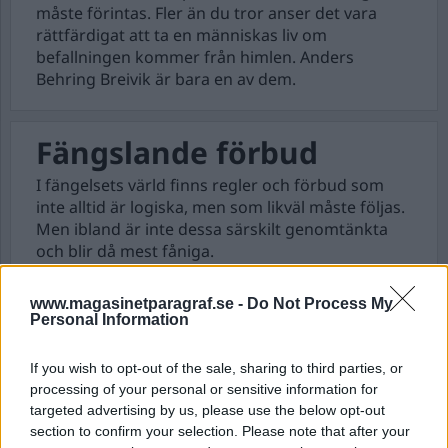
måste förintas. Fler än du tror anser det vara
rättfärdigat att ta en människas liv om
befallningen kommer från himlen. Anders
Behring Breivik är bara en av dem.
Fängslande förbud
I fängelsets värld finns regler och förbud som
inte alltid är logiska, men som likväl måste följas.
Men ibland är inte dessa särskilt genomtänkta
och blir då mest fåniga.
www.magasinetparagraf.se -
Do Not Process My
Personal Information
Branden dödade mig
För knappt 20 år sedan inträffade ett av Sveriges
If you wish to opt-out of the sale, sharing to third parties, or
största upplopp här på Tidaholmsanstalten. Det
processing of your personal or sensitive information for
targeted advertising by us, please use the below opt-out
var en het sommar. Än varmare blev det när
section to confirm your selection. Please note that after your
anstalten sattes i brand.