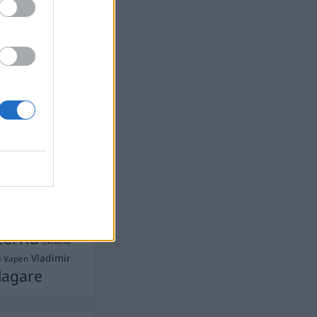
devall
Ebba Busch
isshandel
Israel
let
stdemokraterna
on
Mord
na
ancuent
Nina
isen
d A R Nilsson
ygghet
Rån
Skjutning
terna
Ukraina
Vladimir
e
Vapen
lagare