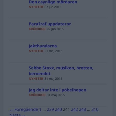
Den osynlige mördaren
NYHETER
07 jun 2015
Para§raf uppdaterar
KRÖNIKOR
02 jun 2015
Jakthundarna
NYHETER
31 maj 2015
Sebbe Staxx, musiken, brotten,
beroendet
NYHETER
31 maj 2015
Jag deltar inte i pöbelhopen
KRÖNIKOR
31 maj 2015
← Föregående
1
…
239
240
241
242
243
…
310
Nästa →