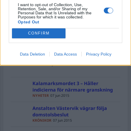
I want to opt-out of Collection, Use,
Besök av barn vägras
Retention, Sale, and/or Sharing of my
Personal Data that Is Unrelated with the
DEBATT
08 jun 2015
Purposes for which it was collected.
Opted Out
Tortyren på landets häkten
CONFIRM
DEBATT
08 jun 2015
Data Deletion
Data Access
Privacy Policy
Fallet Tommie och Kafkasverige
DEBATT
08 jun 2015
Kalamarksmordet 3 – Håller
indicierna för närmare granskning
NYHETER
07 jun 2015
Anstalten Västervik vägrar följa
domstolsbeslut
KRÖNIKOR
07 jun 2015