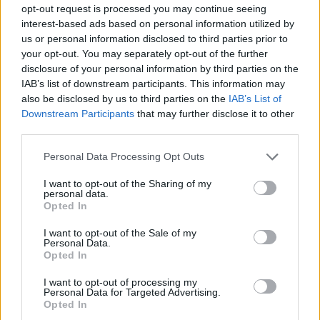
NYHETER
14 jun 2015
opt-out request is processed you may continue seeing
interest-based ads based on personal information utilized by
”Kommissionens rapport är
us or personal information disclosed to third parties prior to
förödande”
your opt-out. You may separately opt-out of the further
NYHETER
14 jun 2015
disclosure of your personal information by third parties on the
IAB’s list of downstream participants. This information may
”Ofattbart att det kunde bli fällande
also be disclosed by us to third parties on the
IAB’s List of
domar”
Downstream Participants
that may further disclose it to other
NYHETER
14 jun 2015
third parties.
”Det är maktmissbruk”
Personal Data Processing Opt Outs
NYHETER
14 jun 2015
I want to opt-out of the Sharing of my
personal data.
Opted In
Graviditetsjuridik, Fifa och kriminella
advokater
I want to opt-out of the Sale of my
Personal Data.
PODCAST
12 jun 2015
Opted In
Dömd för åtta mord och sedan
I want to opt-out of processing my
frikänd – en tillfällighet eller
Personal Data for Targeted Advertising.
systemfel?
Opted In
NYHETER
09 jun 2015