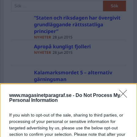
”Staten och riksdagen har övergivit
grundläggande rättsstatliga
principer”
NYHETER
28 jun 2015
Apropå kungligt fjolleri
NYHETER
28 jun 2015
Kalamarksmordet 5 – alternativ
gärningsman
NYHETER
14 jun 2015
www.magasinetparagraf.se -
Do Not Process My
Stenhård kritik i Bergwall-
Personal Information
kommissionens rapport
KRÖNIKOR
14 jun 2015
If you wish to opt-out of the sale, sharing to third parties, or
processing of your personal or sensitive information for
Kalamarksmordet 4 – Kronvittnet
targeted advertising by us, please use the below opt-out
synas
section to confirm your selection. Please note that after your